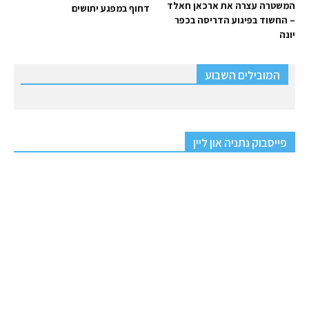
המשטרה עצרה את ארכאן חאלד
דחוף במפגע יתושים
– החשוד בפיגוע הדריסה בכפר
יונה
המובילים השבוע
פייסבוק נתניה און ליין