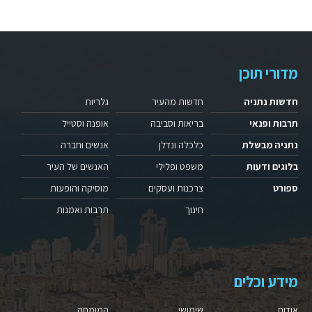
מדורי תוכן
חדשות נתניה
חדשות מהעיר
גלריות
תרבות ופנאי
בריאות וסביבה
אופנה וסטייל
נתניה מבשלת
כלכלה ונדלן
אנשים וחברה
בלוגים ודעות
משפט ופלילי
האנשים של העיר
ספורט
צרכנות ועסקים
מוסיקה והופעות
חינוך
תרבות ואמנות
מידע וכלים
אודות
שימושי
המומחה