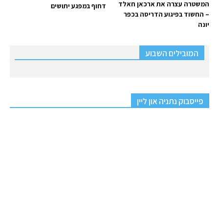
המשטרה עצרה את ארכאן חאלד
דחוף במפגע יתושים
– החשוד בפיגוע הדריסה בכפר
יונה
המובילים השבוע
פייסבוק נתניה און ליין