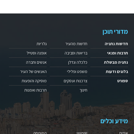
מדורי תוכן
חדשות נתניה
חדשות מהעיר
גלריות
תרבות ופנאי
בריאות וסביבה
אופנה וסטייל
נתניה מבשלת
כלכלה ונדלן
אנשים וחברה
בלוגים ודעות
משפט ופלילי
האנשים של העיר
ספורט
צרכנות ועסקים
מוסיקה והופעות
חינוך
תרבות ואמנות
מידע וכלים
אודות
שימושי
המומחה