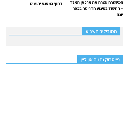
המשטרה עצרה את ארכאן חאלד
דחוף במפגע יתושים
– החשוד בפיגוע הדריסה בכפר
יונה
המובילים השבוע
פייסבוק נתניה און ליין