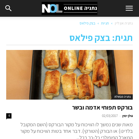
נתניה און ליין
תגיות
בצק פילאס
תגית: בצק פילאס
נתניה מבשלת
בורקס תפוחי אדמה ובשר
-
גולן ימין
02/03/2017
0
מאות שנים נמשך לו הוויכוח על מקור הבורקס (השם המקובל
בלדינו) או הבורק (הטורקי). דבר אחד בטוח: הוויכוח על מקור
המאכל הפופולרי כל-כך בכל...