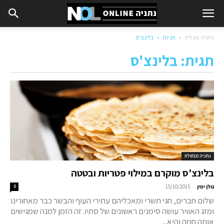
נתניה און ליין
תגיות
בלינצ'ס
תגית: בלינצ'ס
נתניה מבשלת
בלינצ'ס מוקרם במילוי פטריות ובטטה
-
גולן ימין
15/10/2015
0
שלום חברים, חגי תשרי ומאכליהם עתירי העוף והבשר כבר מאחורינו
ומזג האוויר עושה סימנים ראשונים של סתיו. זה הזמן למנה שמגישים
אותה חמה והיא...