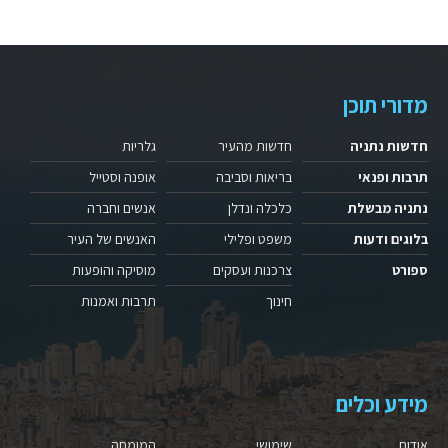
מדורי תוכן
חדשות נתניה
חדשות מהעיר
גלריות
תרבות ופנאי
בריאות וסביבה
אופנה וסטייל
נתניה מבשלת
כלכלה ונדלן
אנשים וחברה
בלוגים ודעות
משפט ופלילי
האנשים של העיר
ספורט
צרכנות ועסקים
מוסיקה והופעות
חינוך
תרבות ואמנות
מידע וכלים
אודות
שימושי
המומחה