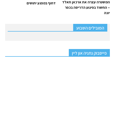
המשטרה עצרה את ארכאן חאלד
דחוף במפגע יתושים
– החשוד בפיגוע הדריסה בכפר
יונה
המובילים השבוע
פייסבוק נתניה און ליין