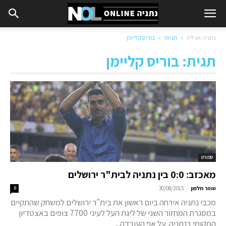
נתניה און ליין
תגיות
בוריס קליימן
תגית: בוריס קליימן
ספורט
מאכזב: 0:0 בין נתניה לבית"ר ירושלים
-
טוהר חלפון
30/08/2015
0
מכבי נתניה אירחה ביום ראשון את בית"ר ירושלים למשחק שהתקיים
במסגרת המחזור השני של ליגת העל לעיני 7700 צופים באצטדיון
המקומי בנתניה. על אף העובדה...