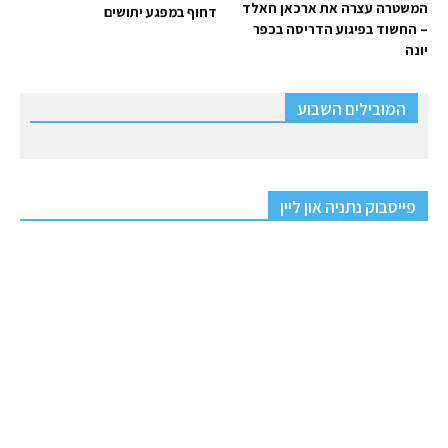
המשטרה עצרה את ארכאן חאלד
דחוף במפגע יתושים
– החשוד בפיגוע הדריסה בכפר
יונה
המובילים השבוע
פייסבוק נתניה און ליין