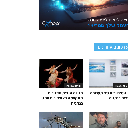
דכונים אחרונים
בות ואמנות
חדשות מהעיר
 שמים ורוח גם: תערוכה
חגיגה הודית ססגונית
שה בנתניה
התקיימה באולם בית יוחנן
בנתניה