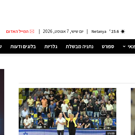
|
יום שישי, 7 אוגוסט, 2026
|
המייל האדום
Netanya
C
25.6
נאי
ספורט
נתניה מבשלת
גלריות
בלוגים ודעות
ש
ספורט