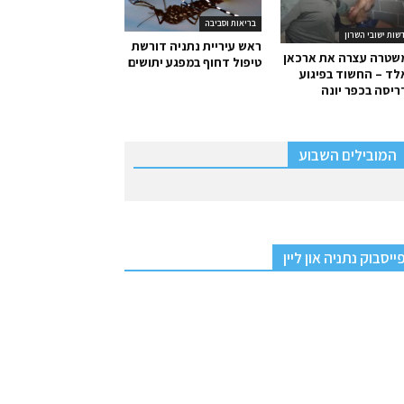
בריאות וסביבה
שות ישובי השרון
ראש עיריית נתניה דורשת
שטרה עצרה את ארכאן
טיפול דחוף במפגע יתושים
ד – החשוד בפיגוע
יסה בכפר יונה
המובילים השבוע
ייסבוק נתניה און ליין