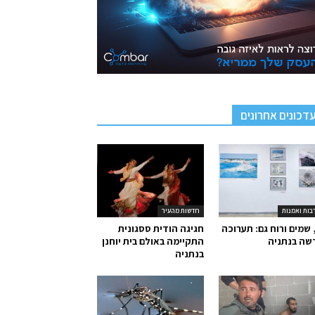
דכונים אחרונים
בות ואמנות
חדשות מהעיר
 שמים ורוח גם: תערוכה
חגיגה הודית ססגונית
שה בנתניה
התקיימה באולם בית יוחנן
בנתניה