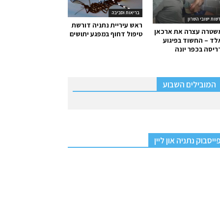
בריאות וסביבה
שות ישובי השרון
ראש עיריית נתניה דורשת
שטרה עצרה את ארכאן
טיפול דחוף במפגע יתושים
ד – החשוד בפיגוע
יסה בכפר יונה
המובילים השבוע
ייסבוק נתניה און ליין