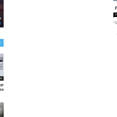
0
י
ע
תר
ים,
חד