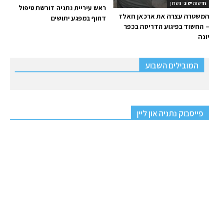
חדשות ישובי השרון
ראש עיריית נתניה דורשת טיפול
המשטרה עצרה את ארכאן חאלד
דחוף במפגע יתושים
– החשוד בפיגוע הדריסה בכפר
יונה
המובילים השבוע
פייסבוק נתניה און ליין