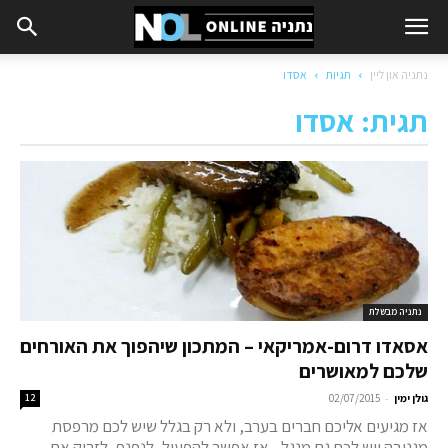
נתניה און ליין
תגיות
אסדו
תגית: אסדו
נתניה מבשלת
אסאדו דרום-אמריקאי – המתכון שיהפוך את האורחים
שלכם למאושרים
-
גולן ימין
02/07/2015
12
אז מגיעים אליכם חברים בערב, ולא רק בגלל שיש לכם מרפסת
מגניבה ויש לכם גם מנגל... אז אפשר להפעיל, לנפנף, לזרוק את