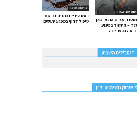
בריאות וסביבה
שות ישובי השרון
ראש עיריית נתניה דורשת
שטרה עצרה את ארכאן
טיפול דחוף במפגע יתושים
ד – החשוד בפיגוע
יסה בכפר יונה
המובילים השבוע
ייסבוק נתניה און ליין