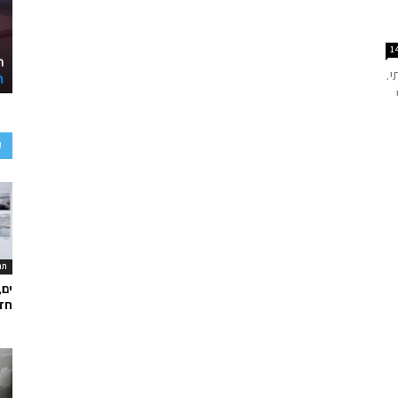
1
י.
ע
תר
ים,
חד