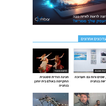
דכונים אחרונים
בות ואמנות
חדשות מהעיר
 שמים ורוח גם: תערוכה
חגיגה הודית ססגונית
שה בנתניה
התקיימה באולם בית יוחנן
בנתניה