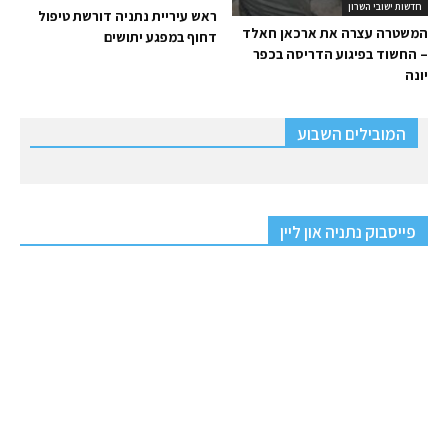
חדשות ישובי השרון
ראש עיריית נתניה דורשת טיפול
המשטרה עצרה את ארכאן חאלד
דחוף במפגע יתושים
– החשוד בפיגוע הדריסה בכפר
יונה
המובילים השבוע
פייסבוק נתניה און ליין