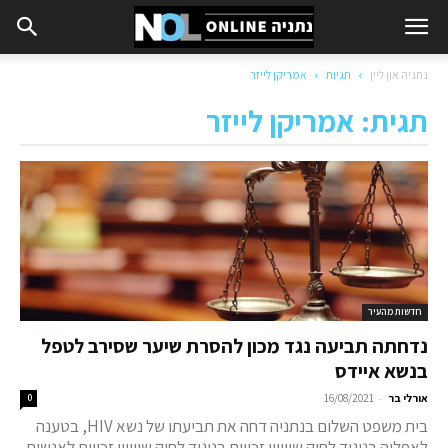
נתניה און ליין
תגיות
אמריקן לייזר
תגית: אמריקן לייזר
חדשות מהעיר
נדחתה תביעה נגד מכון להסרת שיער שסירב לטפל
בנשא איידס
-
אורלי בר
16/08/2021
0
בית משפט השלום בנתניה דחה את תביעתו של נשא HIV, בטענה
לאפליה בניגוד לחוק שיוויון זכויות בניגוד לחוק שיוויון זכויות לאנשים