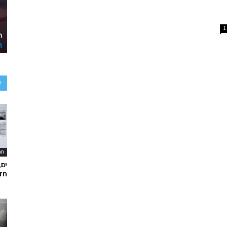
1
ע
תר
ים,
חד