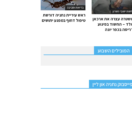
בריאות וסביבה
שות ישובי השרון
ראש עיריית נתניה דורשת
שטרה עצרה את ארכאן
טיפול דחוף במפגע יתושים
ד – החשוד בפיגוע
יסה בכפר יונה
המובילים השבוע
ייסבוק נתניה און ליין