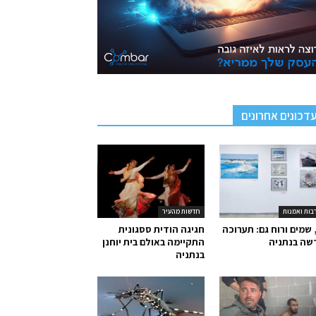
דכונים אחרונים
בות ואמנות
חדשות מהעיר
 שמים ורוח גם: תערוכה
חגיגה הודית ססגונית
שה בנתניה
התקיימה באולם בית יוחנן
בנתניה