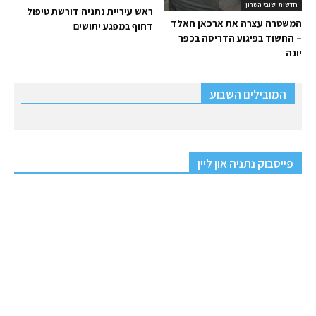
חדשות ישובי השרון
ראש עיריית נתניה דורשת טיפול
המשטרה עצרה את ארכאן חאלד
דחוף במפגע יתושים
– החשוד בפיגוע הדריסה בכפר
יונה
המובילים השבוע
פייסבוק נתניה און ליין