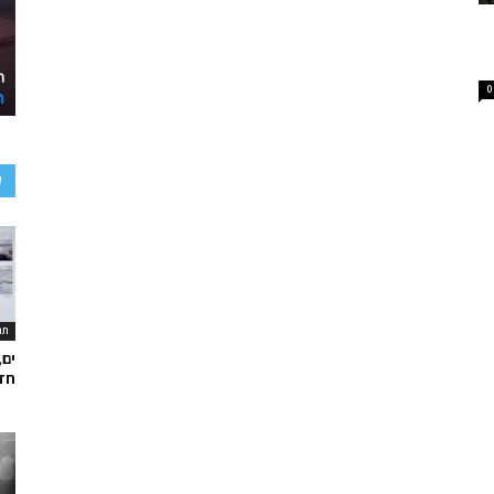
0
ע
תר
ים,
חד