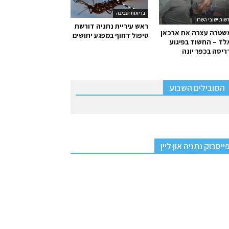
בריאות וסביבה
שות ישובי השרון
ראש עיריית נתניה דורשת
שטרה עצרה את ארכאן
טיפול דחוף במפגע יתושים
ד – החשוד בפיגוע
יסה בכפר יונה
המובילים השבוע
ייסבוק נתניה און ליין