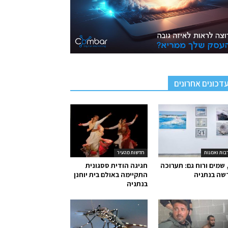
דכונים אחרונים
בות ואמנות
חדשות מהעיר
 שמים ורוח גם: תערוכה
חגיגה הודית ססגונית
שה בנתניה
התקיימה באולם בית יוחנן
בנתניה