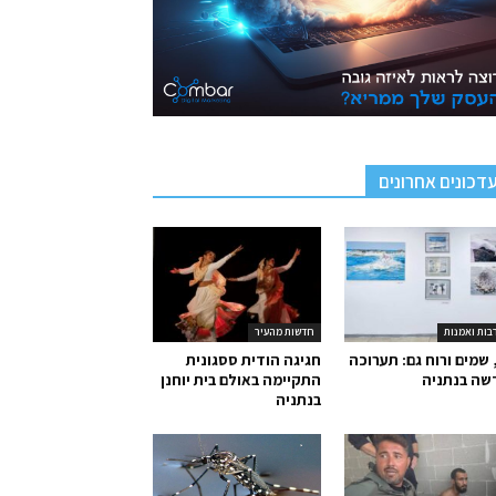
דכונים אחרונים
בות ואמנות
חדשות מהעיר
 שמים ורוח גם: תערוכה
חגיגה הודית ססגונית
שה בנתניה
התקיימה באולם בית יוחנן
בנתניה