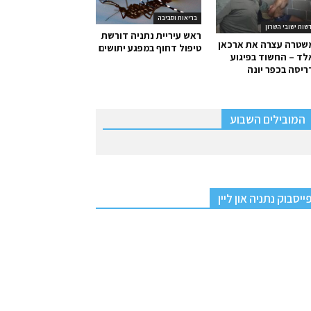
בריאות וסביבה
שות ישובי השרון
ראש עיריית נתניה דורשת
שטרה עצרה את ארכאן
טיפול דחוף במפגע יתושים
ד – החשוד בפיגוע
יסה בכפר יונה
המובילים השבוע
ייסבוק נתניה און ליין