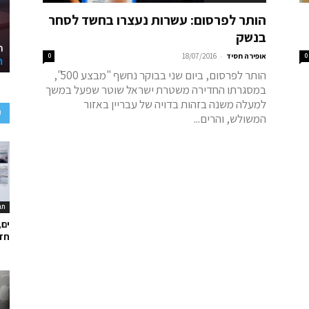
הותר לפרסום: עשרות נעצרו בחשד לסחר
בנשק
-
0
אופירה חסיד
18/07/2016
0
הותר לפרסום, ביום שני בבוקר נחשף "מבצע 500",
במסגרתו החדירה משטרת ישראל שוטר שפעל במשך
למעלה משנה בזהות בדויה של עבריין באזור
ע
המשולש, והרים...
תר
ים,
חד