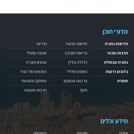
מדורי תוכן
חדשות נתניה
חדשות מהעיר
גלריות
תרבות ופנאי
בריאות וסביבה
אופנה וסטייל
נתניה מבשלת
כלכלה ונדלן
אנשים וחברה
בלוגים ודעות
משפט ופלילי
האנשים של העיר
ספורט
צרכנות ועסקים
מוסיקה והופעות
חינוך
תרבות ואמנות
מידע וכלים
אודות
שימושי
המומחה