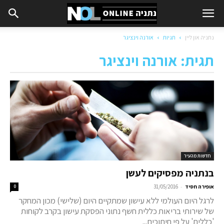
נתניה און ליין
תגיות
אורנה וינציגר
תגית: אורנה וינציגר
חדשות מהעיר
בנתניה מפסיקים לעשן
-
אופירה חסיד
31/05/2016
0
לרגל היום העולמי ללא עישון שמתקיים היום (שלישי) מכון המחקר
של שירותי בריאות כללית חשף נתוני הפסקת עישון בקרב לקוחות
'כללית' על פי חיתוכים...