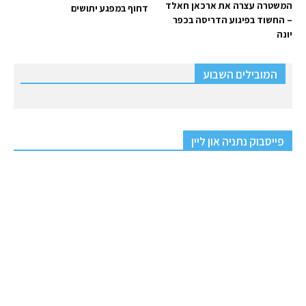
המשטרה עצרה את ארכאן חאלד
דחוף במפגע יתושים
– החשוד בפיגוע הדריסה בכפר
יונה
המובילים השבוע
פייסבוק נתניה און ליין