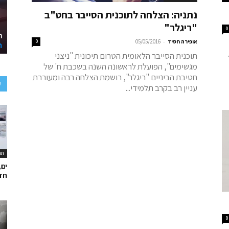
נתניה: הצלחה לתוכנית הסייבר בחט"ב
"ריגלר"
0
-
אופירה חסיד
05/05/2016
0
תוכנית הסייבר הלאומית הטרום תיכונית "ניצני
מגשימים", הפועלת לראשונה השנה בשכבת ח' של
חטיבת הביניים "ריגלר", רושמת הצלחה רבה ומעוררת
ע
עניין רב בקרב תלמידי...
תר
ים,
חד
0