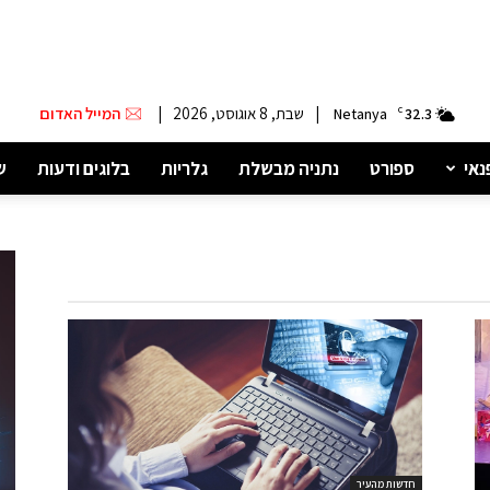
|
שבת, 8 אוגוסט, 2026
|
המייל האדום
Netanya
C
32.3
נאי
ספורט
נתניה מבשלת
גלריות
בלוגים ודעות
ש
חדשות מהעיר