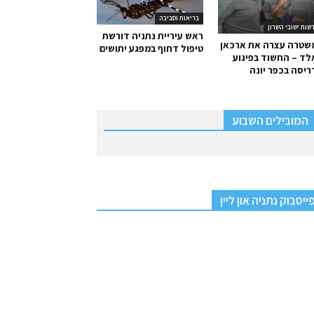
בריאות וסביבה
שות ישובי השרון
ראש עיריית נתניה דורשת
שטרה עצרה את ארכאן
טיפול דחוף במפגע יתושים
ד – החשוד בפיגוע
יסה בכפר יונה
המובילים השבוע
ייסבוק נתניה און ליין