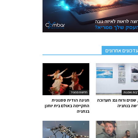
דכונים אחרונים
בות ואמנות
חדשות מהעיר
 שמים ורוח גם: תערוכה
חגיגה הודית ססגונית
שה בנתניה
התקיימה באולם בית יוחנן
בנתניה