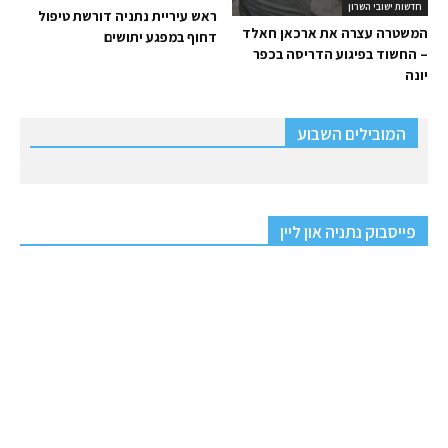
חדשות ישובי השרון
ראש עיריית נתניה דורשת טיפול
המשטרה עצרה את ארכאן חאלד
דחוף במפגע יתושים
– החשוד בפיגוע הדריסה בכפר
יונה
המובילים השבוע
פייסבוק נתניה און ליין