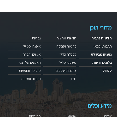
מדורי תוכן
חדשות נתניה
חדשות מהעיר
גלריות
תרבות ופנאי
בריאות וסביבה
אופנה וסטייל
נתניה מבשלת
כלכלה ונדלן
אנשים וחברה
בלוגים ודעות
משפט ופלילי
האנשים של העיר
ספורט
צרכנות ועסקים
מוסיקה והופעות
חינוך
תרבות ואמנות
מידע וכלים
אודות
שימושי
המומחה