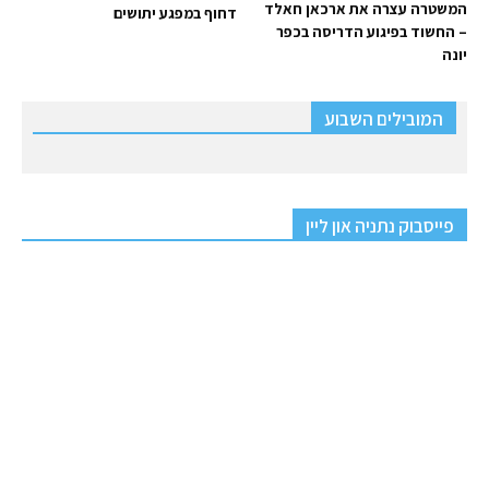
המשטרה עצרה את ארכאן חאלד
דחוף במפגע יתושים
– החשוד בפיגוע הדריסה בכפר
יונה
המובילים השבוע
פייסבוק נתניה און ליין