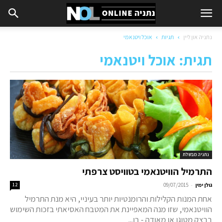
נתניה און ליין
תגיות
אוכל ויטנאמי
תגית: אוכל ויטנאמי
נתניה מבשלת
התרמיל הוויטנאמי בטוויסט צרפתי
-
גולן ימין
09/07/2015
12
אחת המנות הקלילות והרומנטיות יותר בעיניי, היא מנת התרמיל
הוויטנאמי, שזו מנה המאפיינת את המטבח האסיאתי בזכות השימוש
בבצק מטוגן או מאודה - בו...