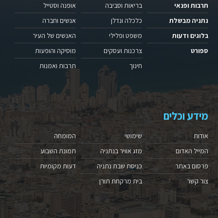
תרבות ופנאי
בריאות וסביבה
אופנה וסטייל
נתניה מבשלת
כלכלה ונדלן
אנשים וחברה
בלוגים ודעות
משפט ופלילי
האנשים של העיר
ספורט
צרכנות ועסקים
מוסיקה והופעות
חינוך
תרבות ואמנות
מידע וכלים
אודות
שימושי
המומחה
המייל האדום
מזג אוויר בנתניה
תמונת השבוע
פרסום באתר
כניסת שבת נתניה
דעות מקומיות
צור קשר
בית מרקחת תורן