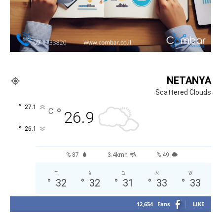
NETANYA
Scattered Clouds
°
27.1
°
C
26.9
°
26.1
87 %
3.4kmh
49 %
ש
א
ב
ג
ד
°
32
°
32
°
31
°
33
°
33
12,654
Fans
LIKE