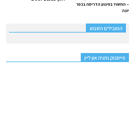
– החשוד בפיגוע הדריסה בכפר
יונה
המובילים השבוע
פייסבוק נתניה און ליין