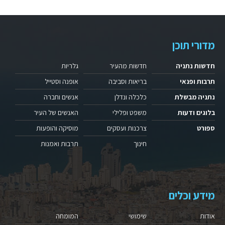
מדורי תוכן
חדשות נתניה
חדשות מהעיר
גלריות
תרבות ופנאי
בריאות וסביבה
אופנה וסטייל
נתניה מבשלת
כלכלה ונדלן
אנשים וחברה
בלוגים ודעות
משפט ופלילי
האנשים של העיר
ספורט
צרכנות ועסקים
מוסיקה והופעות
חינוך
תרבות ואמנות
מידע וכלים
אודות
שימושי
המומחה