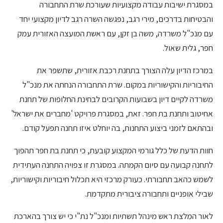
במסגרת ישיבות עבודה מקצועיות שעורכת שרת התחבורה
והבטיחות בדרכים, מירי רגב, נפגשה השרה רגב לדיון מקצועי יחד
עם מנכ"ל משרדה, משה בן זקן, עם ראשת המועצה האזורית עמק
חפר, גלית שאול.
במרכז הדיון עלה הצורך בתחנת רכבת אזורית, שתשפר את
החיבוריות והקישוריות במקום. שרת התחבורה הנחתה את מנכ"ל
משרדה לקיים דיון בשבועות הקרובים לבחינת החלופות של תחנת
אחיטוב ותחנת בת חפר. זאת, במסגרת פרויקט 'מחברים את ישראל'
ובהתאם לזמני ביצוע התחנות, בה יוחלט איזו תחנה תפעל קודם.
חוות הדעת של כלל גורמי המקצוע קובעת, כי תחנת בת חפר תהפוך
לתחנה קבועה עם סיום הקמתה. במסגרת זו צפויה התחנה העתידית
לשמש כהאב תחבורתי. כעורק מרכזי היא תכלול חיבוריות וקישוריות,
שבילי אופניים ותחבורה ציבורית מתקדמת.
לאור המלצת ראש מינהל תשתיות ומנכ"ל נת"י כי יש צורך בהארכת