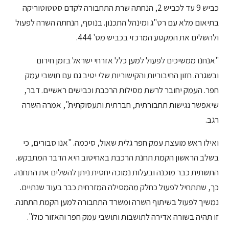
כביש 9 עד לכביש 2, הנחתה שרת התחבורה לקדם סטטוטוריקה
בתיאום מלא עם רט"ג ומינהל התכנון. בנוסף, הנחתה השרה לפעול
ולהשלים את המקטע המרכזי בכביש מס' 444.
"אנחנו ממשיכים לפעול למען כלל אזרחי ישראל בזמן חירום
ובשגרה. חזון החיבוריות והקישוריות שלי יטיב גם עם תושבי עמק
חפר. העמק יחובר לרשת מסילות הרכבת וכבישים ראשיים. דבר,
שיאפשר נגישות תחבורתית, חברתית ותעסוקתית", אמרה השרה
רגב.
ואילו ראש מועצת עמק חפר גלית שאול, סיכמה. "אנו סבורים, כי
בשלב הראשון הקמת תחנת הרכבת באחיטוב היא הדבר המתבקש.
התשתית כבר מוכנה ובעלות נמוכה יחסית ניתן להשלים את התחנה.
כך, שתתחיל לפעול כחלק מהמסילה המזרחית כבר בעוד שנתיים.
נמשיך לפעול בשיתוף השרה ומשרד התחבורה למען הקמת התחנה.
זו תהיה בשורה אדירה לתושבות ותושבי עמק חפר והאזור כולו".