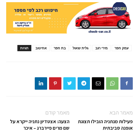
עמק חפר
מירי רגב
גלית שאול
בת חפר
אחיטוב
תגיות
מאמר הבא
מאמר קודם
פעילות מנתניה הובילו תצוגת
הצעה: אצטדיון נתניה ייקרא על
אופנה סביבתית
שם מרים פיירברג – איכר