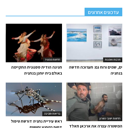
עדכונים אחרונים
תרבות ואמנות
חדשות מהעיר
ים, שמים ורוח גם: תערוכה חדשה
חגיגה הודית ססגונית התקיימה
בנתניה
באולם בית יוחנן בנתניה
בריאות וסביבה
חדשות ישובי השרון
ראש עיריית נתניה דורשת טיפול
המשטרה עצרה את ארכאן חאלד
דחוף במפגע יתושים