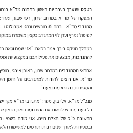
בטקס שנערך בערב יום ראשון בתחנת מד"א בנתני
לטיפול נמרץ וערן לוי המתנדב כקצין משמרת במוקד החי
במהלך הטקס בירך אמר רכאח: "אני שמח וגאה בר
להתנדבות, מבצעים את פעילותכם במקצועיות ומסירו
אחראי המתנדבים במרחב שרון, ראובן איבגי, הוסיף
מד"א. אנו רוצים להודות למתנדבים על הזמן הי
והמסירות בה היא מתבצעת."
מנכ"ל מד"א, אלי בין, מסר: "מתנדבי מד"א מקדישי
כל פעם מחדש לראות את ההירתמות ואת הרצון של 
החשובה כ"כ של הצלת חיים. אני מודה בשמי ו
ובמסירות לאורך שנים רבות ותורמים למשימות הלאומ