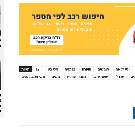
י
ת
יוסי רכאח
חובשים
הוקרה
בנתניה
אלי בין
ksn
תגיות
ים
ערן לוי
עופר שובל
נתניה און ליין
נתניה
נהגי אמבולנסים
ה
א
ב
י