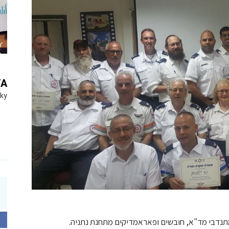
YA
Sky