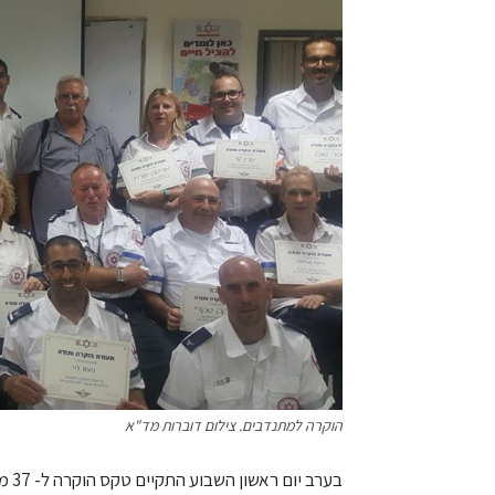
הוקרה למתנדבים. צילום דוברות מד"א
בערב יום ראשון השבוע התקיים טקס הוקרה ל- 37 מתנדבי מד"א, חובשים ופאראמדיקים מתחנת נתניה.