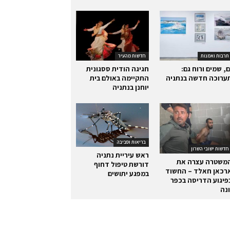
תרבות ואמנות
חדשות מהעיר
ם, שמים ורוח גם:
חגיגה הודית ססגונית
ערוכה חדשה בנתניה
התקיימה באולם בית
יוחנן בנתניה
בריאות וסביבה
חדשות ישובי השרון
ראש עיריית נתניה
משטרה עצרה את
דורשת טיפול דחוף
רכאן חאלד – החשוד
במפגע יתושים
פיגוע הדריסה בכפר
ונה