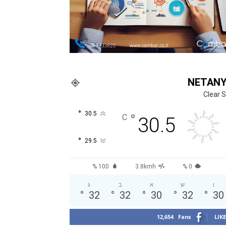
NETAN
Clear 
°
30.5
°
C
30.5
°
29.5
100 %
3.8kmh
0 %
ו
ש
א
ב
ג
°
32
°
32
°
30
°
32
°
30
12,654
Fans
LIKE