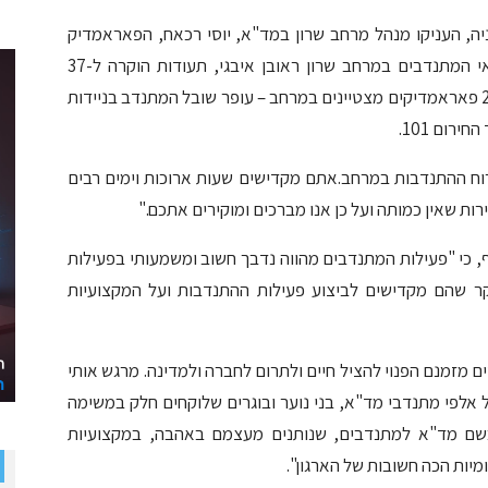
ה, העניקו מנהל מרחב שרון במד"א, יוסי רכאח, הפאראמדיק
המפקח של מד"א במרחב שרון, רפי שבע, ואחראי המתנדבים במרחב שרון ראובן איבגי, תעודות הוקרה ל-37
מתנדבי מד"א – בהם 35 חובשים ונהגי אמבולנס ו- 2 פאראמדיקים מצטיינים במרחב – עופר שובל המתנדב בניידות
רום 101.
וח ההתנדבות במרחב.אתם מקדישים שעות ארוכות וימים רבים
ת שאין כמותה ועל כן אנו מברכים ומוקירים אתכם."
, כי "פעילות המתנדבים מהווה נדבך חשוב ומשמעותי בפעילות
קר שהם מקדישים לביצוע פעילות ההתנדבות ועל המקצועיות
ם מזמנם הפנוי להציל חיים ולתרום לחברה ולמדינה. מרגש אותי
אלפי מתנדבי מד"א, בני נוער ובוגרים שלוקחים חלק במשימה
בשם מד"א למתנדבים, שנותנים מעצמם באהבה, במקצועיות
יות הכה חשובות של הארגון".