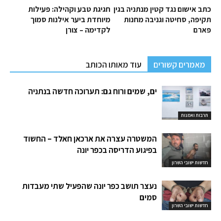
כתב אישום נגד קטין מנתניה בגין
חגיגת טבע וקהילה: פעילות
תקיפה, סחיטה וגניבה מחנות
מיוחדת ביער אילנות סמוך
פארם
לקדימה – צורן
מאמרים קשורים
עוד מאותו הכותב
ים, שמים ורוח גם: תערוכה חדשה בנתניה
תרבות ואמנות
המשטרה עצרה את ארכאן חאלד – החשוד
בפיגוע הדריסה בכפר יונה
חדשות ישובי השרון
נעצר תושב כפר יונה שהפעיל שתי מעבדות
סמים
חדשות ישובי השרון