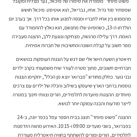
"פשוט מיוחד" מספרת את סיפורו של מיכאל, נער מצליח ומקובל
שמסתיר סוד גדול. אחיו, גבריאל, הוא אוטיסט. מיכאל חושש
מהמפגש בין אחיו לחבריו ומנסה למנוע אותו בכל דרך. אך בערב יום
הולדתו ה-13, כשהסיוט שלו מתגשם, הוא נאלץ להתמודד עם
האמת. דרך עלילה מרגשת, מצחיקה ונוגעת ללב, ההצגה מעבירה
מסר חשוב על קבלת השונה והחשיבות של חברות אמיתית.
תיאטרון השעה הישראלי שם דגש על הצגות העוסקות בנושאים
חברתיים חשובים, מתוך מטרה לעורר שיח משמעותי בקרב ילדים
ובני נוער. כחלק מחודש "פברואר יוצא מן הכלל", יתקיימו הצגות
נוספות ברחבי הארץ שיעסקו בשילוב והכלה של ילדים עם צרכים
מיוחדים. ההצגות מיועדות לתלמידים, הורים וצוותי חינוך במטרה
לייצר מודעות והבנה עמוקה יותר לנושא.
ההצגה "פשוט מיוחד" תוצג בבית הספר עמל בכפר יונה, ב-24
בפברואר, בשני מועדים: 09:00 ו-10:15. האירוע מהווה הזדמנות
לתלמידים, הורים ומורים להשתתף בחוויה תיאטרלית מעוררת