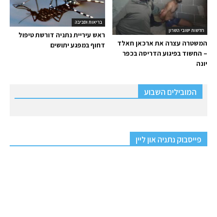
בריאות וסביבה
חדשות ישובי השרון
ראש עיריית נתניה דורשת טיפול
המשטרה עצרה את ארכאן חאלד
דחוף במפגע יתושים
– החשוד בפיגוע הדריסה בכפר
יונה
המובילים השבוע
פייסבוק נתניה און ליין