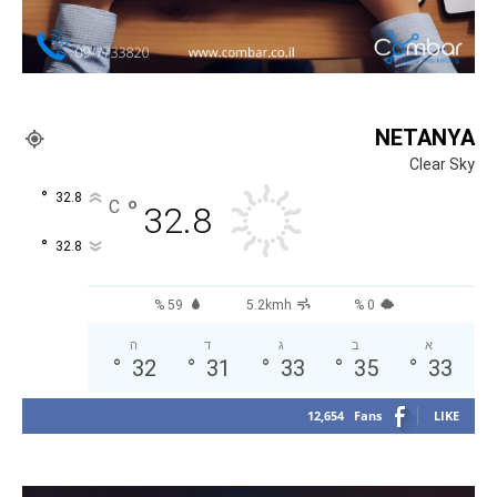
NETANYA
Clear Sky
°
32.8
°
C
32.8
°
32.8
59 %
5.2kmh
0 %
א
ב
ג
ד
ה
°
32
°
31
°
33
°
35
°
33
12,654
Fans
LIKE