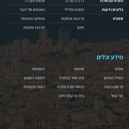
נתניה מבשלת
כלכלה ונדלן
אנשים וחברה
בלוגים ודעות
משפט ופלילי
האנשים של העיר
ספורט
צרכנות ועסקים
מוסיקה והופעות
חינוך
תרבות ואמנות
מידע וכלים
אודות
שימושי
המומחה
המייל האדום
מזג אוויר בנתניה
תמונת השבוע
פרסום באתר
כניסת שבת נתניה
דעות מקומיות
צור קשר
בית מרקחת תורן