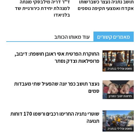
תושב נתניה נעצר כשברשותו
ד"ר דריה מילבסקי מונתה
אקדח ואמצעי תקיפה נוספים
למנהלת יחידת כירורגיית שד
בלניאדו
מאמרים קשורים
עוד מאותו הכותב
החוקרת הפרטית אסי ראובן חושפת: דיבוב,
פרופילאות וצדק נסתר
משפט ופלילי בנתניה
נעצר תושב כפר יונה שהפעיל שתי מעבדות
סמים
חדשות ישובי השרון
שוטרי נתניה החרימו רכבים ורשמו 170 דוחות
תנועה
משפט ופלילי בנתניה