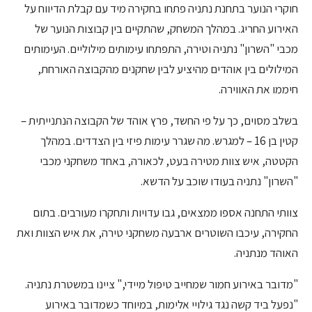
חוקרי הנוער בתחנת נתניה פתחו בחקירה מיד עם קבלת הדיווח על
האירוע החריג. במהלך המשחק, שהתקיים בין קבוצות הנוער של
מכבי "השרון" נתניה וטירה, התפתחו עימותים מילוליים. העימותים
המילולים בין אוהדים מהיציע לבין שחקנים מהקבוצה האורחת,
חיממו את האווירה.
בשלב מסוים, כך על פי החשד, פרץ אוהד של הקבוצה הנתנייתית –
קטין בן 16 – למגרש. מה שגרר עימות פיזי בין הצדדים. במהלך
הקטטה, איש צוות מטירה בעט, לכאורה, באחד משחקני מכבי
"השרון" נתניה בעודו שוכב על הדשא.
צוותי התחנה אספו ממצאים, גבו עדויות ותחקרו מעורבים. בתום
החקירה, עיכבו השוטרים ארבעה משחקני טירה, את איש הצוות ואת
האוהד מנתניה.
"מדובר באירוע חמור שמחייב טיפול מיידי," ציינו במשטרת נתניה.
"נפעל ביד קשה נגד גילויי אלימות, במיוחד כשמדובר באירוע