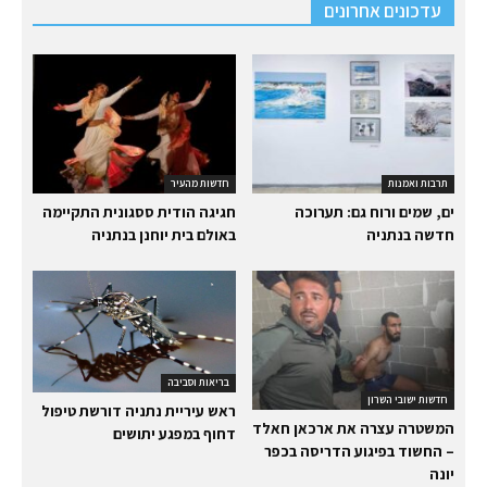
עדכונים אחרונים
תרבות ואמנות
חדשות מהעיר
ים, שמים ורוח גם: תערוכה
חגיגה הודית ססגונית התקיימה
חדשה בנתניה
באולם בית יוחנן בנתניה
בריאות וסביבה
חדשות ישובי השרון
ראש עיריית נתניה דורשת טיפול
המשטרה עצרה את ארכאן חאלד
דחוף במפגע יתושים
– החשוד בפיגוע הדריסה בכפר
יונה