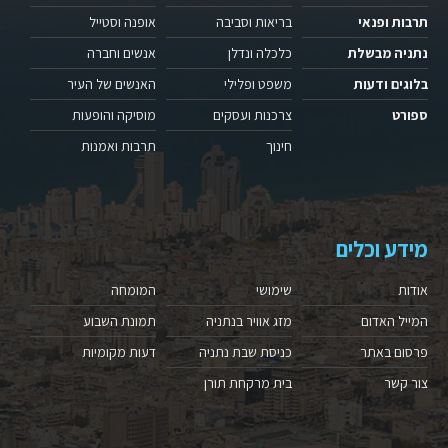
תרבות ופנאי
בריאות וסביבה
אופנה וסטייל
נתניה מבשלת
כלכלה ונדלן
אנשים וחברה
בלוגים ודעות
משפט ופלילי
האנשים של העיר
ספורט
צרכנות ועסקים
מוסיקה והופעות
חינוך
תרבות ואמנות
מידע וכלים
אודות
שימושי
המומחה
המייל האדום
מזג אוויר בנתניה
תמונת השבוע
פרסום באתר
כניסת שבת נתניה
דעות מקומיות
צור קשר
בית מרקחת תורן