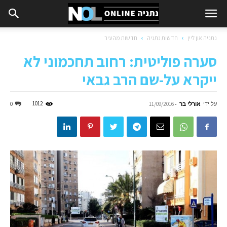
נתניה און ליין
חדשות נתניה
חדשות מהעיר
סערה פוליטית: רחוב תחכמוני לא
ייקרא על-שם הרב גבאי
על ידי
אורלי בר
-
1012
0
11/09/2016