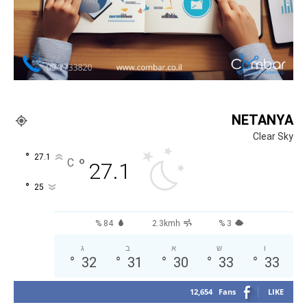
NETANYA
Clear Sky
°
27.1
°
C
27.1
°
25
84 %
2.3kmh
3 %
ו
ש
א
ב
ג
°
32
°
31
°
30
°
33
°
33
12,654
Fans
LIKE