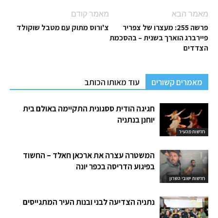
מאמר הבא
מאמר קודם
פרשה 255: מעצרו של צפריר
צ'ורוס מתוק עם מטבל שוקולד
פיירברג הוארך בשנית – בהסכמת
הצדדים
מאמרים קשורים
עוד מאותו הכותב
חגיגה הודית ססגונית התקיימה באולם בית
יוחנן בנתניה
חדשות מהעיר
המשטרה עצרה את ארכאן חאלד – החשוד
בפיגוע הדריסה בכפר יונה
חדשות ישובי השרון
נתניה הצדיעה לבני ובנות העיר המתגייסים