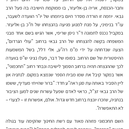
וחבר-הכנסת, אריה בן-אליעזר, בו ממוקמת הישיבה בה פעל הרב
גבאי. יוזמה זו הורדה מסדר היום ביוזמתו של יו"ר הוועדה לשעבר,
עו"ד בנימיני, על מנת למנוע פגיעה בהנצחתו של ח"כ בן-אליעזר.
במקביל נכנס לתמונה ד"ר ניסן שריפי, אשר הגיש בשם אחד מבני
המשפחה בקשה להנצחתו של הרב גבאי ברחוב "עולי הגרדום",
הצעה שנדחתה על ידי מ"מ רה"ע, אלי דלל, בשל המשמעות
ההיסטורית של שם הרחוב. בסופו של דבר, פעלו נציגי ש"ס בוועדה
לכך שההנצחה תהיה ברחוב הסמוך לישיבה ונבחר רחוב "תחכמוני",
אשר במקור קיבל את שמו מבית הספר שנמצא במקום. לנתניה און
ליין הסביר באותה עת סגן ראה"ע חדד: "ברור שהייתי מעדיף, ששמו
של הרב גבאי זצ"ל, כראוי לאדם שפעל עשרות שנים למען הציבור
בנתניה, שזכרו יונצח ברחוב חדש וגדול. אולם, אפשרות זו – לצערי –
לא התאפשרה".
השם תחכמוני מזוהה מאוד עם רשת החינוך שהקימה עוד בגולה