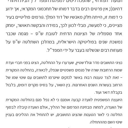
תנועת "המזרחי", שהפכה לימים למפלגת המפד"ל ("הבית היהודי"
דהיום); אין פרטים רבים בדבר דמותו של תחכמוני המקראי, אך ידוע
כי דמות זו, הייתה חלק מאנשיו של דוד המלך. גורמים פוליטיים בעיר
מציינים, כי למעשה, מבלי לכוון לכך, במידה והבקשה תאושר, ימחק
אחד מסמליה של הציונות הדתית לטובת ש"ס – מגמה שכבר
נמשכת שנים בפוליטיקה הישראלית, במהלכן השתלטה ש"ס על
מעוזות רבים שנשלטו בעבר על ידי המפד"ל.
נציגי התושבים מדר וגולדשטיין, שערערו על ההחלטה, הציגו בפני חברי ועדת
שמות הרחובות שורה של פגמים משפטיים שנפלו, לכאורה, בהחלטה המקורית
– זאת לצד טענות רבות באשר לנזקים שייגרמו לתושבים עם שינוי שמו של
הרחוב בעשרות השנים האחרונות. בין השאר, על בסיס מקרים דומים, בלבול
בקבלת דואר ועוד.
היועצת המשפטית לוועדה קבעה אומנם כי לא נפל פגם בהחלטה המקורית
של הוועדה, לפחות מבחינת הפרסום של ההליך, אולם הוועדה קיבלה לבסוף
החלטה כי לאור הטענות שהציגו התושבים, יש להתחיל את ההליכים בעניין
שינוי השם מההתחלה.