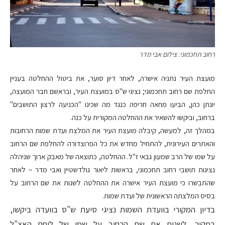
רחוב תחכמוני. צילום אבי מדר
מועצת העיר נתניה אישרה, לאחר דיון סוער, את ביטול ההחלטה בעניין
החלפת שם רחוב תחכמוני; נציגי ש"ס במועצת העיר, ובראשם חבר המועצה,
יונתן כהן, הביעו מחאה חריפה כנגד מה שכינו "הכניעה לרצון התושבים"
ברחוב, וביקשו להשאיר את ההחלטה המקורית על כנה.
במהלך זה, למעשה, קיבלה מועצת העיר את המלצת ועדת שמות הרחובות
והאתרים העירונית, להתחיל מחדש את כל הפרוצדורה להחלפת שם הרחוב
על שמו של הרב שמעון גבאי ז"ל. ההחלטה, כתוצאה של מאבק ארוך שניהלה
נציגות תושבי רחוב תחכמוני, בראשות ליאור גולדשטיין ואבי מדר – לאחר
שהתבשרו כי מועצת העיר אישרה את ההחלטה לשנות את שם הרחוב על
בסיס המלצתה הראשונית של ועדת שמות.
בדיון המקורי בוועדת השמות נציגי סיעת ש"ס בוועדה ביקשו,
במקור, לשנות את שם הרחוב על שמו של לוחם האצ"ל