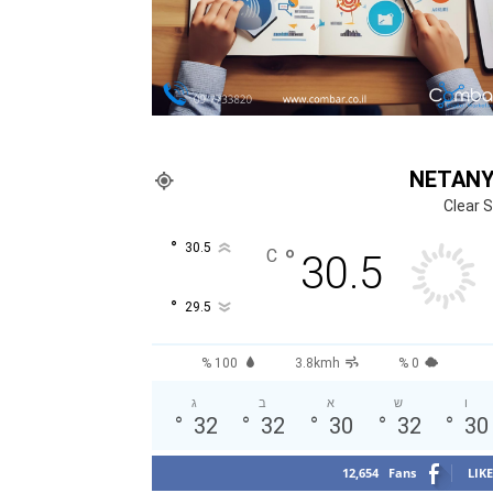
NETAN
Clear 
°
30.5
°
C
30.5
°
29.5
100 %
3.8kmh
0 %
ו
ש
א
ב
ג
°
32
°
32
°
30
°
32
°
30
12,654
Fans
LIKE