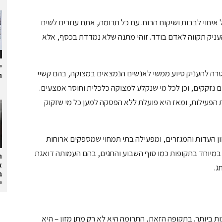
ל איחוי לבבות ושיקום הרוח. עם כל תרומה, אתם עוזרים לשים
העניק תקווה לאדם בודד. זוהי מתנה שלא נמדדת בכסף, אלא
י
וב לב" הוקמה בשנת תשס"ה (2005) במטרה להעניק סיוע ממשי לאנשים הנמצאים במצוקה, בהם קשיי
ת
ים נזקקים, וכן לכל מי שנקלע למצוקה כלכלית וחוסר אמצעים.
הפעילות, ומאז היא פועלת ללא הפסקה למען כל מי שזקוק
דש בכ-1,300 משפחות ממגוון העדות והמגזרים, ומפעילה בתי תמחוי שמספקים ארוחות
במיוחד בתקופות כמו סוף השבוע והחגים, בהם העמותה דואגת
ה
א
ג.
ב
י
ביותר. בתקופה הזאת, התרומה היא לא רק מתן מזון – היא