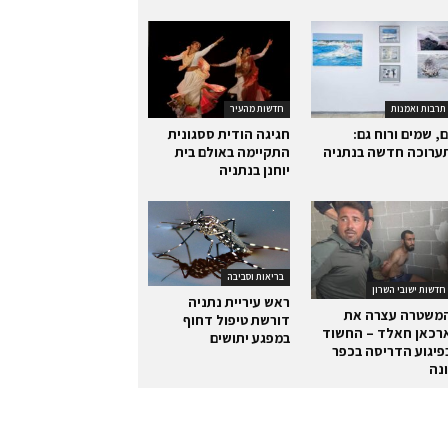
תרבות ואמנות
חדשות מהעיר
ם, שמים ורוח גם:
חגיגה הודית ססגונית
ערוכה חדשה בנתניה
התקיימה באולם בית
יוחנן בנתניה
בריאות וסביבה
חדשות ישובי השרון
ראש עיריית נתניה
משטרה עצרה את
דורשת טיפול דחוף
רכאן חאלד – החשוד
במפגע יתושים
פיגוע הדריסה בכפר
ונה