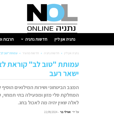
נתניה
און
ליין
נתניה און ליין
חדשות נתניה
תרבות ופ
נתניה און ליין
חדשות נתניה
חדשות מהעיר
עמותת "טוב לב"
עמותת "טוב לב" קוראת לצי
ישאר רעב
המצב הביטחוני ושירות המילואים הוסיף
המחלקת סלי מזון ומפעילה בתי תמחוי, ק
לאלה שאין יהיה מה לאכול בחג.
על ידי
אורלי בר
-
22/09/2024