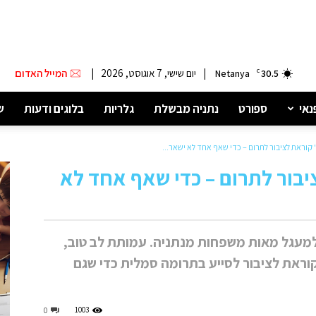
|
יום שישי, 7 אוגוסט, 2026
|
המייל האדום
Netanya
C
30.5
נאי
ספורט
נתניה מבשלת
גלריות
בלוגים ודעות
ש
 קוראת לציבור לתרום – כדי שאף אחד לא ישאר...
בור לתרום – כדי שאף אחד לא
 למעגל מאות משפחות מנתניה. עמותת לב טוב,
וראת לציבור לסייע בתרומה סמלית כדי שגם
1003
0