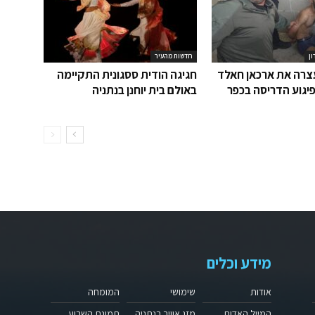
ון
חדשות מהעיר
רה את ארכאן חאלד
חגיגה הודית ססגונית התקיימה
יגוע הדריסה בכפר
באולם בית יוחנן בנתניה
מידע וכלים
אודות
שימושי
המומחה
המייל האדום
מזג אוויר בנתניה
תמונת השבוע