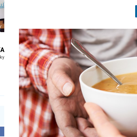
YA
Sky