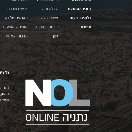
נתניה מבשלת
כלכלה ונדלן
אנשים וחברה
בלוגים ודעות
משפט ופלילי
האנשים של העיר
ספורט
צרכנות ועסקים
מוסיקה והופעות
חינוך
תרבות ואמנות
נתניה
נתניה 
מאוזן,
והישובים 