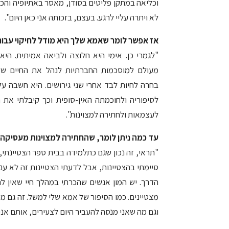
וכליאה במתקן פליטים בסודן, מאסר באתיופיה והכי 
לא ויתרה עליי לרגע. בעצם, בזכותה אני כאן היום".
אז אפשר לומר שאמא שלך היא מודל לחיקוי עבור
"לגמרי כן. אימי היא חלוצה ולביאה אמיתית. היא
מעולם למוסכמות החברתיות לנהל את החיים של
בחרה לחיות לבד אחרי שני גירושים. היא חשבה על
לסיפוריה ולחוכמתה האין-סופית וכך קיבלתי את
לעצמאות ולחתירה למצוינות".
עד כמה ניתן לומר, שהחתירה למצוינות מעסיקה 
"תראי, זה נכון שגם כתלמידה בבית ספר הצטיינתי,
סיימתי בהצטיינות, אבל לדעתי הצטיינות זה לא ענ
הדרך. יש המון אנשים שהכרתי במהלך חיי שאין לה
מצטיינים. כמו הסיפור של אמא שלי למשל. זה גם 
וגם מה שאני מנסה להעביר היום לצעירים, אותם אנ