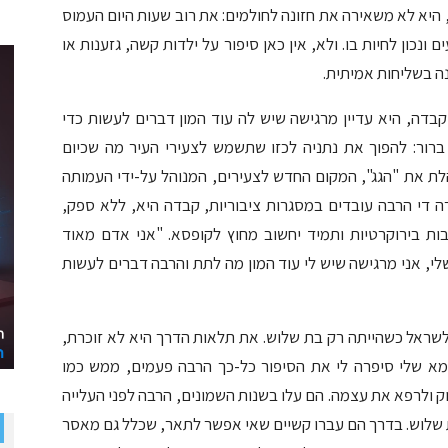
היא לא משאירה את חזונה לחולמים: את רוב שעות היום העמוס
נכון לחיות בו. ולא, אין כאן סיפור על ילדות קשה, גזענות או
נה בשליחות אמיתית.
דה, היא עדיין מרגישה שיש לה עוד המון דברים לעשות כדי
ברור: להפוך את נתניה לכזו שתשמש לצעירי העיר מה שכיום
ת את "הגג", המקום החדש לצעירים, המנוהל על-ידי העמותה
ה די הרבה עובדים במסגרות ציבוריות, קבדה היא, ללא ספק,
ות בירוקרטיות ותמיד יחשוב מחוץ לקופסא. "אני אדם מאוד
י, אני מרגישה שיש לי עוד המון מה לתת והרבה דברים לעשות
 לשראל כשהייתה רק בת שלוש. את תלאות הדרך היא לא זוכרת,
מא שלי סיפרה לי את הסיפור כל-כך הרבה פעמים, ממש כמו
ק ולרפא את עצמה. הם עלו בשנות השמונים, הרבה לפני העלייה
18 ועם תינוקת קטנה בת שלוש. בדרך הם עברו קשיים שאי אפשר לתאר, שכלל גם מאסר