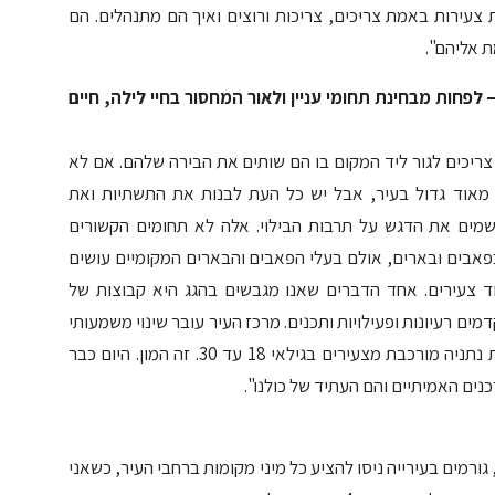
 צעירות באמת צריכים, צריכות ורוצים ואיך הם מתנהלים. הם
ת אליהם".
לפחות מבחינת תחומי עניין ולאור המחסור בחיי לילה, חיים
צריכים לגור ליד המקום בו הם שותים את הבירה שלהם. אם לא
אל מאוד גדול בעיר, אבל יש כל העת לבנות את התשתיות ואת
 שמים את הדגש על תרבות הבילוי. אלה לא תחומים הקשורים
בפאבים ובארים, אולם בעלי הפאבים והבארים המקומיים עושים
וד צעירים. אחד הדברים שאנו מגבשים בהגג היא קבוצות של
ם רעיונות ופעילויות ותכנים. מרכז העיר עובר שינוי משמעותי
והתפיסה החדשנית ניכרת ובולטת. רבע מאוכלוסיית נתניה מורכבת מצעירים בגילאי 18 עד 30. זה המון. היום כבר
נים האמיתיים והם העתיד של כולנו".
ורמים בעירייה ניסו להציע כל מיני מקומות ברחבי העיר, כשאני