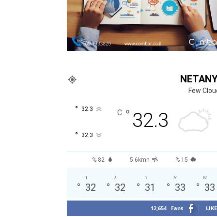
NETAN
Few Clou
°
32.3
°
C
32.3
°
32.3
82 %
5.6kmh
15 %
ש
א
ב
ג
ד
°
32
°
32
°
31
°
33
°
33
12,654
Fans
LIKE