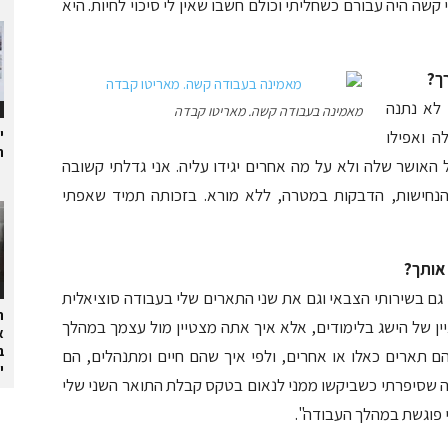
קשה היה עבורם כשחליתי וכולם חשבו שאין לי סיכוי לחיות. היא
ך?
 לא נתנה
מאמינה בעבודה קשה. מאריטו קבדה
י
ה ואפילו
ת
 האושר שלה ולא על מה אחרים יגידו עליה. אני גדלתי קשובה
 הנחישות, הדבקות במטרה, ללא מורא. בזכותה תמיד שאפתי
אותך?
 גם בשירותי הצבאי וגם את שני התארים שלי בעבודה סוציאלית
ה
יין של הישג בלימודים, אלא איך אתה מצטיין מול עצמך במהלך
א
ב
ם תארים כאלו או אחרים, ולפי איך שהם חיים ומתנהלים, הם
י
מה שסיפרתי כשביקשו ממני לנאום בטקס קבלת התואר השני שלי
י פוגשת במהלך העבודה".