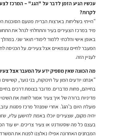
עכשיו הגיע הזמן לדבר על "הגג" – המרכז לצעי
לקרות?
"הייתי בשליחות בארצות הברית מטעם הסוכנות היה
מיד במרכז הצעירים בעיר והתחלתי לנהל את התחו
באופן אישי והלכתי ללמוד לימודי תואר שני. במהל
המעבר לחיים עצמאיים אצל צעירים. על הכניסה לחי
לעניין הזה.
מה הכוונה שאין מספיק ידע על המעבר אצל צעיר
"אנחנו יודעים המון על תינוקות, בני נוער, קשישי
בחייהם, פחות מדברים. מדובר בצומת דרכים בחיים ש
פועלת היום ב'הגג'. אחרי שמנהל מרכז פסגות עזב,
יהיה מקום, שצעירים יוכלו באמת להישען עליו, שז
בעצם כל מה שסטודנט או צעיר צריכים. יש עוד המו
המבחנים האחרונה אפילו נאלצנו לפנות את המשרדים