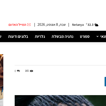
|
שבת, 8 אוגוסט, 2026
|
המייל האדום
Netanya
C
32.3
נאי
ספורט
נתניה מבשלת
גלריות
בלוגים ודעות
ש
165
0