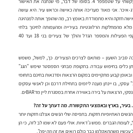
מראש ידעתי שאין סיכוי שצעירים יגיעו לשם. התעקשתי על שטמפפר 4. בסופו של דבר, מי שנתנה את האישור
-איכר. אני מאוד מעריכה אותה כאישה וכראש עיר. היא עושה
ישה חזקה והיא מתמודדת באומץ רב, מה שהופך אותה למנהיגה
 מלא מהמחלקות הרלוונטיות בעירייה ומהעמותה לחינוך בלתי
פורמאלי. ביחד, כולנו חושבים מחוץ לקופסא והיקפי הפעילות והמספר הגדל והולך של צעירים בני 18 ועד 40
ונה סביב השעון – מותאם לצרכים הצעירים. כך, למשל, משמש
תן כלים בחיפוש עבודה. בתקופת מבחני הסמסטר שימש "הגג"
ובאופן קבוע מתקיימים במקום הרצאות וסדנאות בחינם בתחומי
" עסקי, בו יינתן מענה ליזמים בתחילת דרכם וכן לאנשי עסקים
קי, הרצאות על בירה באווירה אחרת במסגרת ליין מדBARים.
 בעיר, בארץ ובאמצעי התקשורת. מה דעתך על זה?
הנשים האתיופיות חזקות. בתפיסה שלי הנשים אצלנו חזקות יותר
 לעומת הגברים .ממש ג'דאיות. אולי פעם לא שמו לב לזה, כי הן
עכשיו משהתאקלמו כבר כולם רואים את זה וזה יפה".