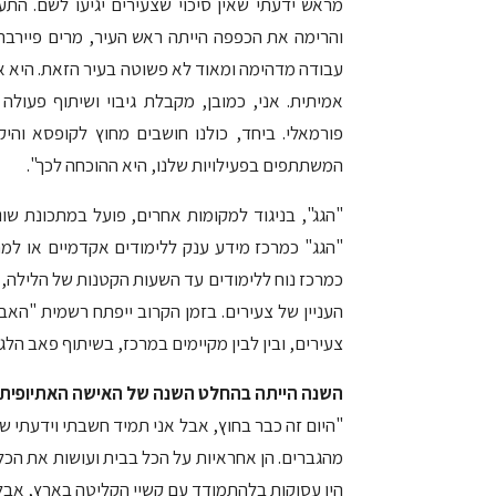
והרימה את הכפפה הייתה ראש העיר, מרים פיירברג
עבודה מדהימה ומאוד לא פשוטה בעיר הזאת. היא א
אמיתית. אני, כמובן, מקבלת גיבוי ושיתוף פעולה
המשתתפים בפעילויות שלנו, היא ההוכחה לכך".
"הגג", בניגוד למקומות אחרים, פועל במתכונת ש
"הגג" כמרכז מידע ענק ללימודים אקדמיים או למ
כמרכז נוח ללימודים עד השעות הקטנות של הלילה, 
העניין של צעירים. בזמן הקרוב ייפתח רשמית "האב
צעירים, ובין לבין מקיימים במרכז, בשיתוף פאב הלגנס
השנה הייתה בהחלט השנה של האישה האתיופית.
"היום זה כבר בחוץ, אבל אני תמיד חשבתי וידעתי ש
מהגברים. הן אחראיות על הכל בבית ועושות את הכל,
היו עסוקות בלהתמודד עם קשיי הקליטה בארץ, אבל 