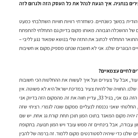
רים בנתניה. איך הגעת לנהל את כל העסק הזה ולגרום לזה
ודית במשך כשנתיים. כשחזרתי רוויות חוויות השתלבתי כמעט
ם של ההשכלה הגבוהה. מאותו מקום בדיוק גם התחלתי להתפתח
ך התואר התחלתי לכתוב את התזה שלי בנושא שמאוד נגע לליבי –
ים הבוגרים שלנו. אני לא חושבת שנתנו מספיק מקום או חשיבות
ים לחיים עצמאיים?
ם ועוד, אבל על צעירים ועל איך לעשות את ההחלטות הכי חשובות
לנו. החוויה של להיות צעיר במדינת ישראל היא לא פשוטה. אין
מדיניות ברורה של איך צעיר אמור לחוות את השינוי הזה. גם אני, בגיל 33, עדיין חווה את זה. מהמקום הזה בדיוק אני
 החלטתי שאני נכנסת לנעליים ממקום שונה לגמרי. רציתי שזה
ה יהיה מקום המאגד בתוכו המון תוכן תחת קורת גג אחת. יש שם
ן עבודה, אבל בינתיים זה ממש עובד ויש המון תנועה. בתקופת
 שלנו כדי שיהיה לסטודנטים מקום ללמוד. זה ברמה של להבין