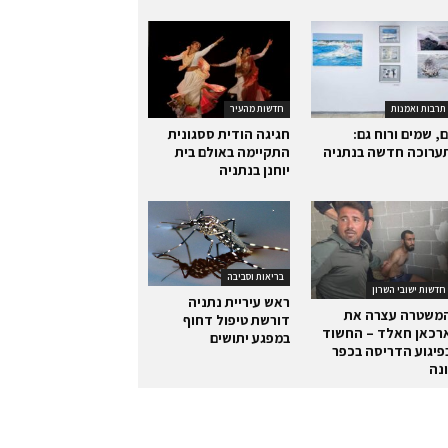
תרבות ואמנות
חדשות מהעיר
ם, שמים ורוח גם:
חגיגה הודית ססגונית
ערוכה חדשה בנתניה
התקיימה באולם בית
יוחנן בנתניה
בריאות וסביבה
חדשות ישובי השרון
ראש עיריית נתניה
משטרה עצרה את
דורשת טיפול דחוף
רכאן חאלד – החשוד
במפגע יתושים
פיגוע הדריסה בכפר
ונה