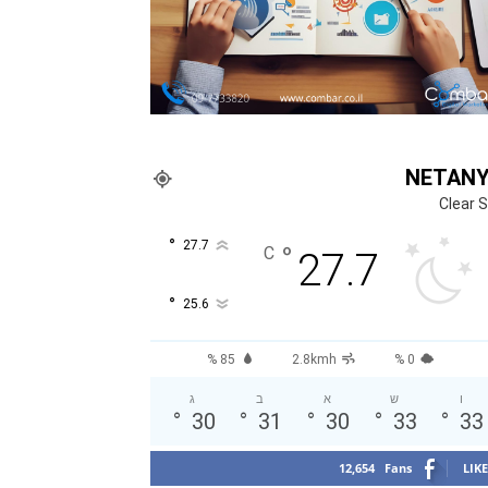
NETAN
Clear 
°
27.7
°
C
27.7
°
25.6
85 %
2.8kmh
0 %
ו
ש
א
ב
ג
°
30
°
31
°
30
°
33
°
33
12,654
Fans
LIKE