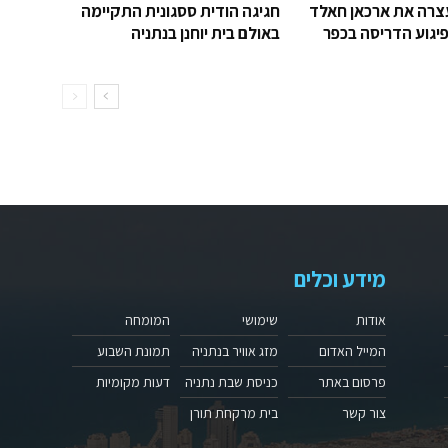
רה את ארכאן חאלד
חגיגה הודית ססגונית התקיימה
יגוע הדריסה בכפר
באולם בית יוחנן בנתניה
מידע וכלים
אודות
שימושי
המומחה
המייל האדום
מזג אוויר בנתניה
תמונת השבוע
פרסום באתר
כניסת שבת נתניה
דעות מקומיות
צור קשר
בית מרקחת תורן