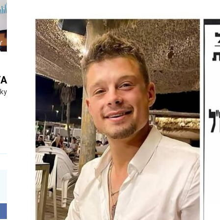
YA
Sky