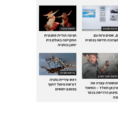
תרבות ואמנות
חדשות מהעיר
ם, שמים ורוח גם:
חגיגה הודית ססגונית
ערוכה חדשה בנתניה
התקיימה באולם בית
יוחנן בנתניה
בריאות וסביבה
חדשות ישובי השרון
ראש עיריית נתניה
משטרה עצרה את
דורשת טיפול דחוף
רכאן חאלד – החשוד
במפגע יתושים
פיגוע הדריסה בכפר
ונה