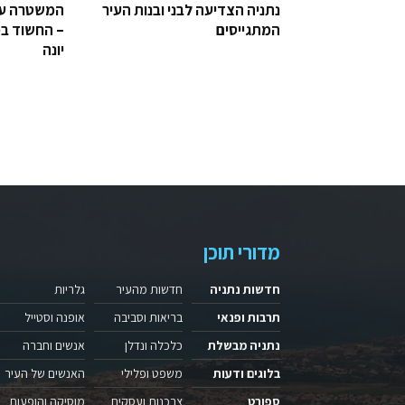
נתניה הצדיעה לבני ובנות העיר
המשטרה עצ
המתגייסים
– החשוד בפ
יונה
מדורי תוכן
חדשות נתניה
חדשות מהעיר
גלריות
תרבות ופנאי
בריאות וסביבה
אופנה וסטייל
נתניה מבשלת
כלכלה ונדלן
אנשים וחברה
בלוגים ודעות
משפט ופלילי
האנשים של העיר
ספורט
צרכנות ועסקים
מוסיקה והופעות