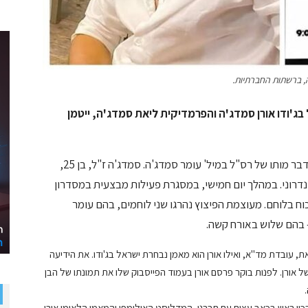
ה, ברשתות החברתיות.
חרת ישראל בג'ודו אורן סמדג'ה והפרמדיקית ליאת סמדג'ה, ייטמן
אבל כבד ביישוב גינות הדר ובעיר נתניה, עם היוודע דבר מותו של רס"ל במיל' עומר סמדג'ה. סמדג'ה ז"ל, בן 25,
וד 9203 של חטיבת אלכסנדרוני. במהלך יום חמישי, במסגרת פעילות מבצעית במסדרון
ח בלוחם. מעוצמת הפיצוץ נהרגו שני לוחמים, בהם עומר
– בהם שלוש באורח קשה.
את, עובדת מד"א, ואילו אורן הוא מאמן נבחרת ישראל בג'ודו. את הידיעה
 של אורן. לפנות בוקר פרסם אורן בעמוד הפייסבוק שלו את תמונתו של הבן
כין ראש בכאב עצום עם חברנו, המדליסט האולימפי והמאמן הלאומי אורן