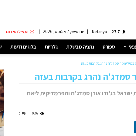
|
יום שישי, 7 אוגוסט, 2026
|
המייל האדום
Netanya
C
27.7
נאי
ספורט
נתניה מבשלת
גלריות
בלוגים ודעות
ש
 במיל עומר סמדג'ה נהרג בקרבות בעזה
 סמדג'ה נהרג בקרבות בעזה
מאמן נבחרת ישראל בג'ודו אורן סמדג'ה והפרמדיקית ליאת
9697
0