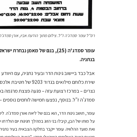
רס"ל עומר סמדג'ה ז"ל. צילום מתוך הודעת אביו, אורן סמדג'
עומר סמדג'ה (25), בנם של מאמן נב
בנתניה.
שירת כלוחם מילואים בגד
נצרים – במרכז רצועת עזה – פגעה פצצת מרגמה בכו
סמדג'ה ז"ל. בנוסף, נפצעו חמישה לוחמים נוספים 
עומר, תושב גינות הדר, הוא בנם של ליאת ואורן סמדג'ה. לי
על מותו של הבן, קיבלו בני הזוג במהלך חגיגות יום הולדתו
ואת מועד ההלוויה. עומר ייקבר בחלקה הצבאית בעיר נתניה.
מטעם הוועד האולימפי הישראלי ספדו. "הוועד האולימפי מר