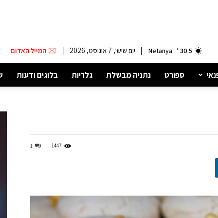
|
יום שישי, 7 אוגוסט, 2026
|
המייל האדום
Netanya
C
30.5
נאי
ספורט
נתניה מבשלת
גלריות
בלוגים ודעות
ש
1447
1