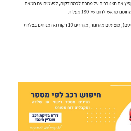
 להקפיץ את הצנוברים על מחבת לכמה דקות, לפעמים עם חמאה
ראש לחום של 180 מעלות .
5. לאחר זמן האפייה הנדרש (תמיד טוב לבדוק עם קיסם), מוציאים מהתנור, מקררים 10 דקות ואז מניחים בצלחת