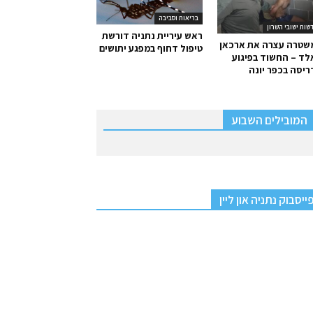
בריאות וסביבה
שות ישובי השרון
ראש עיריית נתניה דורשת
שטרה עצרה את ארכאן
טיפול דחוף במפגע יתושים
ד – החשוד בפיגוע
יסה בכפר יונה
המובילים השבוע
ייסבוק נתניה און ליין