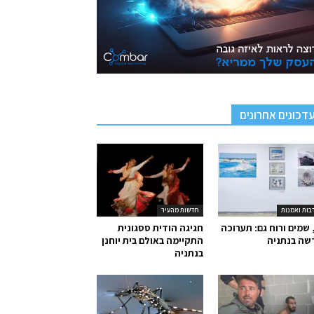
דכונים אחרונים
בות ואמנות
חדשות מהעיר
 שמים ורוח גם: תערוכה
חגיגה הודית ססגונית
שה בנתניה
התקיימה באולם בית יוחנן
בנתניה