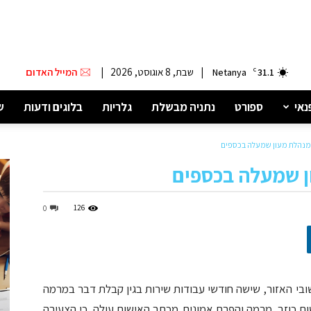
|
שבת, 8 אוגוסט, 2026
|
המייל האדום
Netanya
C
31.1
נאי
ספורט
נתניה מבשלת
גלריות
בלוגים ודעות
ש
למנהלת מעון שמעלה בכספים
ן שמעלה בכספים
126
0
בי האזור, שישה חודשי עבודות שירות בגין קבלת דבר במרמה
שום כוזב, מרמה והפרת אמונים. מכתב האישום עולה, כי הצעירה