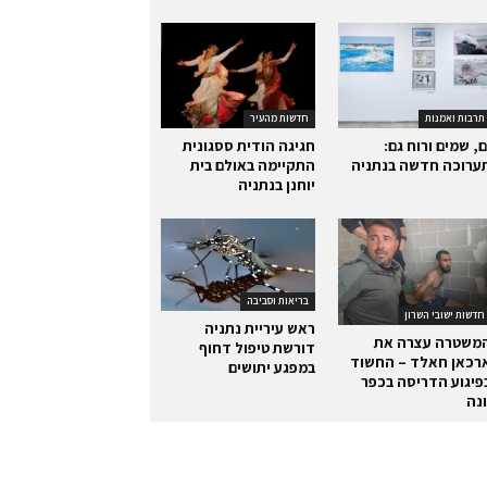
תרבות ואמנות
חדשות מהעיר
ם, שמים ורוח גם:
חגיגה הודית ססגונית
ערוכה חדשה בנתניה
התקיימה באולם בית
יוחנן בנתניה
בריאות וסביבה
חדשות ישובי השרון
ראש עיריית נתניה
משטרה עצרה את
דורשת טיפול דחוף
רכאן חאלד – החשוד
במפגע יתושים
פיגוע הדריסה בכפר
ונה