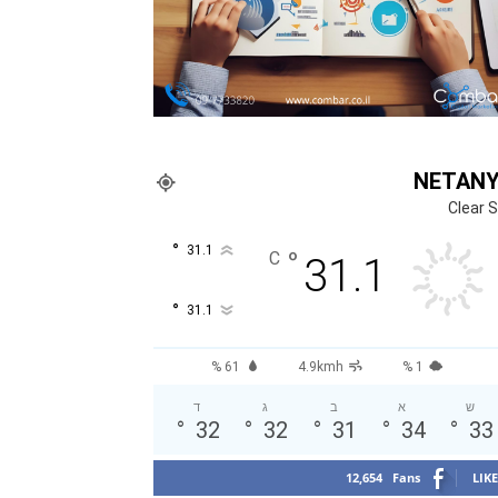
NETAN
Clear 
°
31.1
°
C
31.1
°
31.1
61 %
4.9kmh
1 %
ש
א
ב
ג
ד
°
32
°
32
°
31
°
34
°
33
12,654
Fans
LIKE