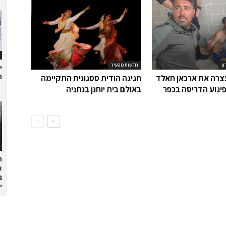
ון
חדשות מהעיר
י
ת
רה את ארכאן חאלד
חגיגה הודית ססגונית התקיימה
יגוע הדריסה בכפר
באולם בית יוחנן בנתניה
ה
א
ב
י