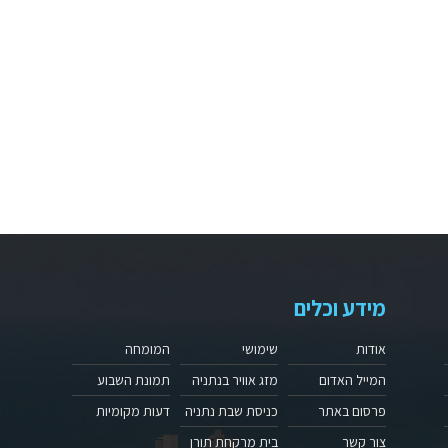
מידע וכלים
אודות
שימושי
המומחה
המייל האדום
מזג אוויר בנתניה
תמונת השבוע
פרסום באתר
כניסת שבת נתניה
דעות מקומיות
צור קשר
בית מרקחת תורן