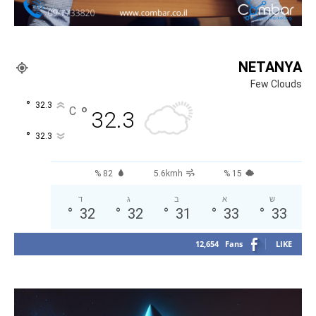
NETANYA
Few Clouds
°
32.3
°
C
32.3
°
32.3
82 %
5.6kmh
15 %
ש
א
ב
ג
ד
°
32
°
32
°
31
°
33
°
33
12,654
Fans
LIKE