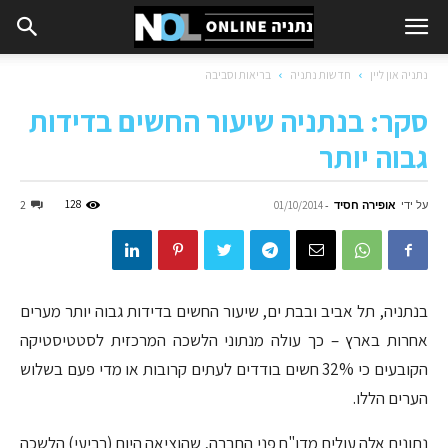
נתניה און ליין
חדשות נתניה
בריאות וסביבה
סקר: בנתניה שיעור החשים בדידות
גבוה יותר
על ידי
אופירה חסיד
-
128
2
01/10/2014
בנתניה, תל אביב ובבת ים, שיעור החשים בדידות גבוה יותר מערים
אחרות בארץ – כך עולה מנתוני הלשכה המרכזית לסטטיסטיקה
הקובעים כי 32% חשים בודדים לעתים קרובות או מדי פעם בשלוש
הערים הללו.
נתונים אלה עולים מדו"ח פני החברה, שהוציאה היום (רביעי) הלשכה