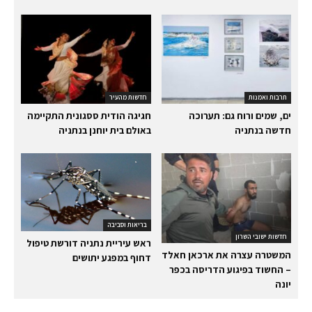
תרבות ואמנות
חדשות מהעיר
ים, שמים ורוח גם: תערוכה
חגיגה הודית ססגונית התקיימה
חדשה בנתניה
באולם בית יוחנן בנתניה
בריאות וסביבה
חדשות ישובי השרון
ראש עיריית נתניה דורשת טיפול
המשטרה עצרה את ארכאן חאלד
דחוף במפגע יתושים
– החשוד בפיגוע הדריסה בכפר
יונה