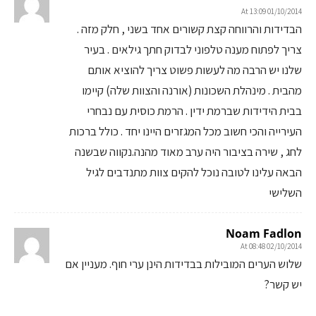
01/10/2014 At 13:09
הבדידות והרווחה קצת קשורים אחד בשני , חלק מזה .
צריך לפתוח מענה טלפוני לבדוק חתך גילאים . בעיר
שלנו יש הרבה מה לעשות פשוט צריך להוציא אותם
מהבית . מינהלת השכונות (אורנה והצוות שלה) קיימו
בבית הידידות שברמת ידין . הרמת כוסית עם נבחרי
העירייה והכי חשוב מכל המגזרים היינו יחד . כולל ברכות
לחג , שירה בציבור היה ערב מאוד מהנה.נקווה שבשנה
הבאה עלינו לטובה נוכל להקים צוות מתנדבים לגיל
השלישי
Noam Fadlon
02/10/2014 At 08:48
שלוש הערים המובילות בבדידות הינן ערי חוף. מעניין אם
יש קשר?