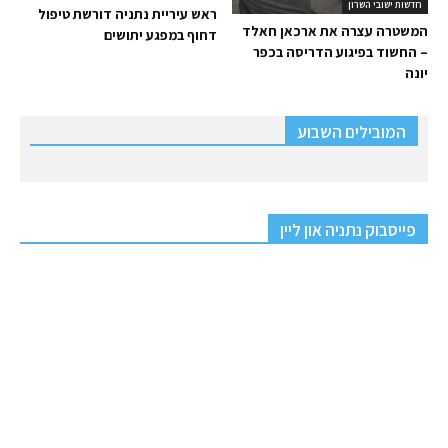
חדשות ישובי השרון
ראש עיריית נתניה דורשת טיפול
המשטרה עצרה את ארכאן חאלד
דחוף במפגע יתושים
– החשוד בפיגוע הדריסה בכפר
יונה
המובילים השבוע
פייסבוק נתניה און ליין