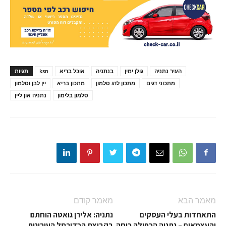
העיר נתניה
גולן ימין
בנתניה
אוכל בריא
ksn
תגיות
מתכוני דגים
מתכון לדג סלמון
מתכון בריא
יין לבן וסלמון
סלמון בלימון
נתניה און ליין
מאמר הבא
מאמר קודם
התאחדות בעלי העסקים
נתניה: אלירן גואטה הוחתם
והעצמאים – נתניה הכפילה כוחה
בקבוצת הכדורסל העירונית