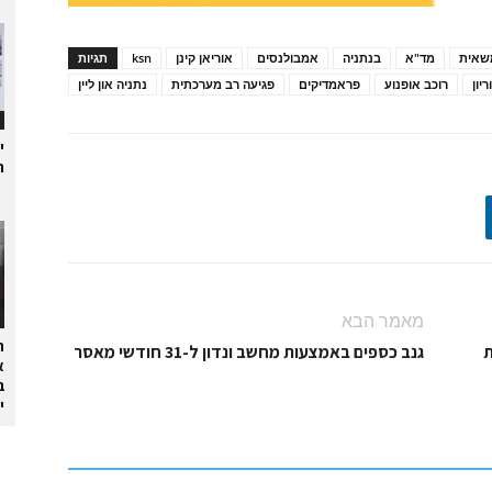
שאית
מד"א
בנתניה
אמבולנסים
אוריאן קינן
ksn
תגיות
יון
רוכב אופנוע
פראמדיקים
פגיעה רב מערכתית
נתניה און ליין
י
ת
מאמר הבא
ה
ת
גנב כספים באמצעות מחשב ונדון ל-31 חודשי מאסר
א
ב
י