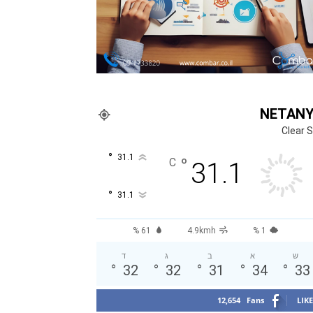
NETAN
Clear 
°
31.1
°
C
31.1
°
31.1
61 %
4.9kmh
1 %
ש
א
ב
ג
ד
°
32
°
32
°
31
°
34
°
33
12,654
Fans
LIKE