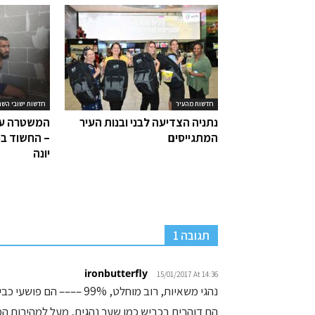
חדשות מהעיר
חדשות ישובי השר
נתניה הצדיעה לבני ובנות העיר
המשטרה עצ
המתגייסים
– החשוד בפ
יונה
תגובה 1
ironbutterfly
15/01/2017 At 14:36
נהגי משאיות, רוב מוחלט, 99% –––– הם פושעי כביש.
הם דוהרים בכביש כמו שער נהגים, מעל למהירות המותרת ש