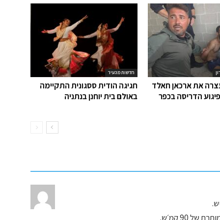
ון
חדשות מהעיר
רה את ארכאן חאלד
חגיגה הודית ססגונית התקיימה
יגוע הדריסה בכפר
באולם בית יוחנן בנתניה
ל 90 קמ׳ש.