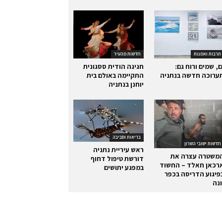
תרבות ואמנות
חדשות מהעיר
ם, שמים ורוח גם:
חגיגה הודית ססגונית
ערוכה חדשה בנתניה
התקיימה באולם בית
יוחנן בנתניה
בריאות וסביבה
חדשות ישובי השרון
ראש עיריית נתניה
משטרה עצרה את
דורשת טיפול דחוף
רכאן חאלד – החשוד
במפגע יתושים
פיגוע הדריסה בכפר
ונה