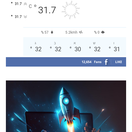
°
31.7
°
C
31.7
°
31.7
57 %
5.2kmh
0 %
ו
ש
א
ב
ג
°
32
°
32
°
30
°
32
°
31
12,654
Fans
LIKE