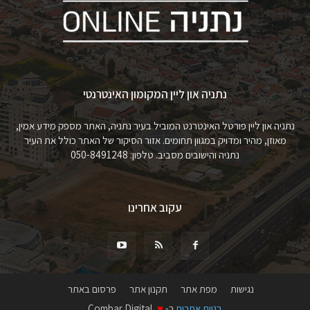
נתניה און ליין המקומון האינטרנטי
נתניה און ליין פורטל האינטרנט המוביל בעיר נתניה, האתר מספק מידע אמין,
מאוזן, מהיר ומדויק במגוון תחומים. אזור הסיקור של האתר כולל את העיר
נתניה והישובים מסביב. טלפון: 050-8491248
עקוב אחרינו
נגישות
מפת אתר
תקנון אתר
פרסום באתר
בניית אתרים
ב-
♥
Combar Digital