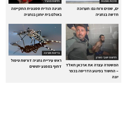
תרבות ואמנות
חדשות מהעיר
ים, שמים ורוח גם: תערוכה
חגיגה הודית ססגונית התקיימה
חדשה בנתניה
באולם בית יוחנן בנתניה
בריאות וסביבה
חדשות ישובי השרון
ראש עיריית נתניה דורשת טיפול
המשטרה עצרה את ארכאן חאלד
דחוף במפגע יתושים
– החשוד בפיגוע הדריסה בכפר
יונה