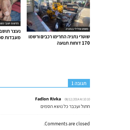
חדשות ישובי השר
משפט ופלילי בנתניה
נעצר תושב 
שוטרי נתניה החרימו רכבים ורשמו
מעבדות סמ
170 דוחות תנועה
תגובה 1
Fadlon Rivka
08/12/2014 At 10:10
חתול ועכבר כל נושא הסמים
Comments are closed.