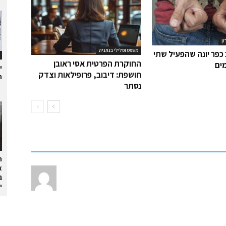
ון
משפט ופלילי בנתניה
כפר יונה שהפעיל שתי
החוקרת הפרטית אסי ראובן
ים
י
חושפת: דיבוב, פרופילאות וצדק
ת
נסתר
ה
א
ב
י