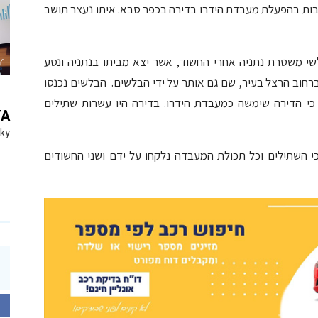
בחשד למעורבות בהפעלת מעבדת הידרו בדירה בכפר סבא. איתו נעצר תושב
שי משטרת נתניה אחרי החשוד, אשר יצא מביתו בנתניה ונסע
חוב הרצל בעיר, שם גם אותר על ידי הבלשים. הבלשים נכנסו
 כי הדירה שימשה כמעבדת הידרו. בדירה היו עשרות שתילים
YA
Sky
שטרה נמסר למערכת נתניה און ליין – ksn, כי השתילים וכל תכולת המעבדה נלקחו על ידם ושני החשודים