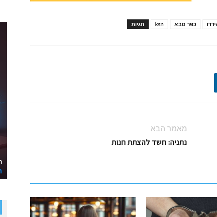
דרו
כפר סבא
ksn
תגיות
מאמר הבא
נתניה: חשד להצתת חנות