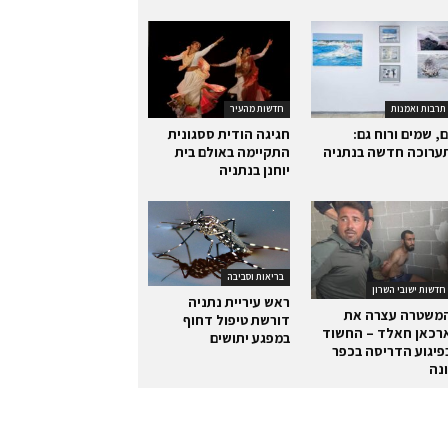
תרבות ואמנות
חדשות מהעיר
ם, שמים ורוח גם:
חגיגה הודית ססגונית
ערוכה חדשה בנתניה
התקיימה באולם בית
יוחנן בנתניה
בריאות וסביבה
חדשות ישובי השרון
ראש עיריית נתניה
משטרה עצרה את
דורשת טיפול דחוף
רכאן חאלד – החשוד
במפגע יתושים
פיגוע הדריסה בכפר
ונה