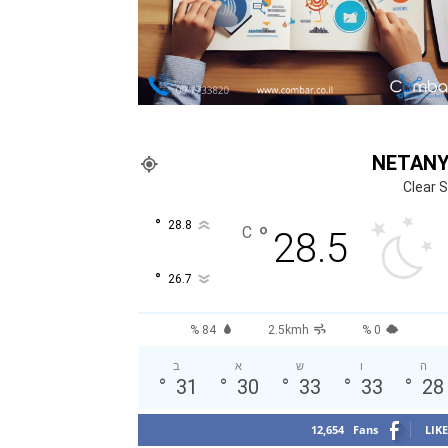
NETAN
Clear 
°
28.8
°
C
28.5
°
26.7
84 %
2.5kmh
0 %
ה
ו
ש
א
ב
°
31
°
30
°
33
°
33
°
28
12,654
Fans
LIKE