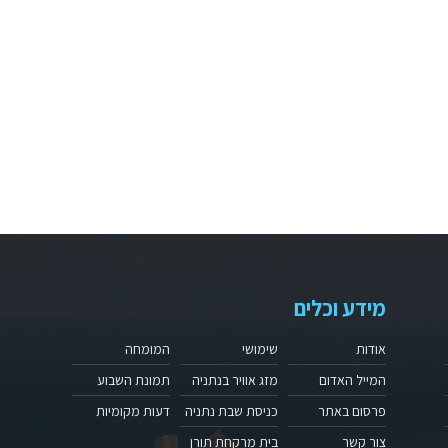
מידע וכלים
אודות
שימושי
המומחה
המייל האדום
מזג אוויר בנתניה
תמונת השבוע
פרסום באתר
כניסת שבת נתניה
דעות מקומיות
צור קשר
בית מרקחת תורן