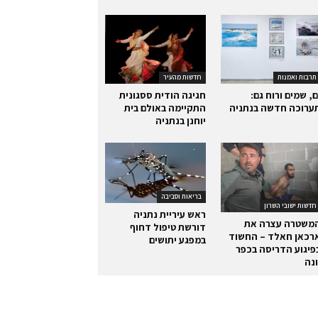
תרבות ואמנות
חדשות מהעיר
ם, שמים ורוח גם:
חגיגה הודית ססגונית
ערוכה חדשה בנתניה
התקיימה באולם בית
יוחנן בנתניה
בריאות וסביבה
חדשות ישובי השרון
ראש עיריית נתניה
משטרה עצרה את
דורשת טיפול דחוף
רכאן חאלד – החשוד
במפגע יתושים
פיגוע הדריסה בכפר
ונה