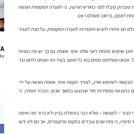
ת טוברוק קיבלו לפני כחודש הודעה, כי לוועדה המקומית הוגשה
תחת לאפם, ברחוב משולם ראט.
ולם הם מיהרו להגיש התנגדות לוועדה המקומית, על מנת לעצור
YA
סרה לנתניה און ליין – ksn, כי "לא יתכן שיקימו מתחת לאף שלנו אתר אשפה. גם כך יש פה כמויות
Sky
ה? אנחנו משלמים מסים כמו כל תושב בעיר הזו ואנחנו נלחם נגד
עיריית נתניה מסר לנתניה און ליין – ksn, כי הבקשה לשימוש חורג, לצורך הקמת אתר אשפה הוגשה על ידי
 כתוצאה מחפירות חול שבוצעו במשך שנים. הבכיר הוסיף, כי
ת זאת התברר בבדיקת נתניה און ליין – ksn, כי הבור – למעשה – מולא כבר בפסולת בניין ולא ברור מה ואיפה
סיפרו, כי מזה שנים עובדים במקום טרקטורים, אך הם לא ידעו