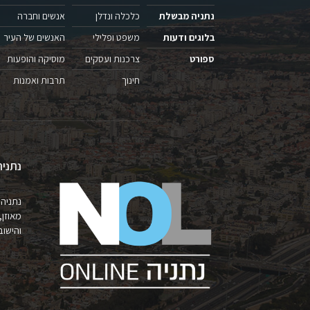
נתניה מבשלת
כלכלה ונדלן
אנשים וחברה
בלוגים ודעות
משפט ופלילי
האנשים של העיר
ספורט
צרכנות ועסקים
מוסיקה והופעות
חינוך
תרבות ואמנות
נתניה
נתניה 
מאוזן,
והישובים 