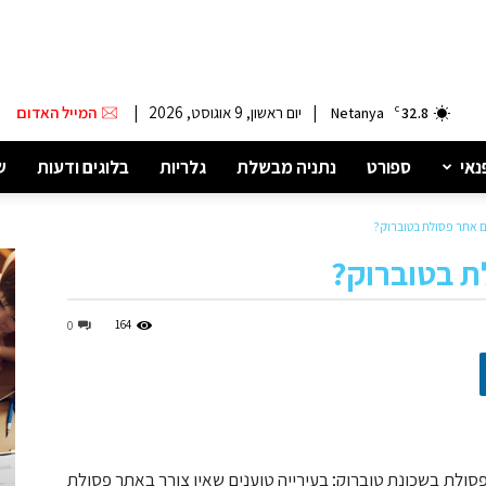
|
יום ראשון, 9 אוגוסט, 2026
|
המייל האדום
Netanya
C
32.8
נאי
ספורט
נתניה מבשלת
גלריות
בלוגים ודעות
ש
ם אתר פסולת בטוברוק?
ת בטוברוק?
164
0
ולת בשכונת טוברוק; בעירייה טוענים שאין צורך באתר פסולת