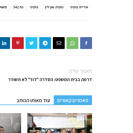
עיריית נתניה
נתניה און ליין
נתניה
נת 542
משול
מאמר קודם
דרמה בבית המשפט: הסדרה "רוז" לא תשודר
מאמרים קשורים
עוד מאותו הכותב