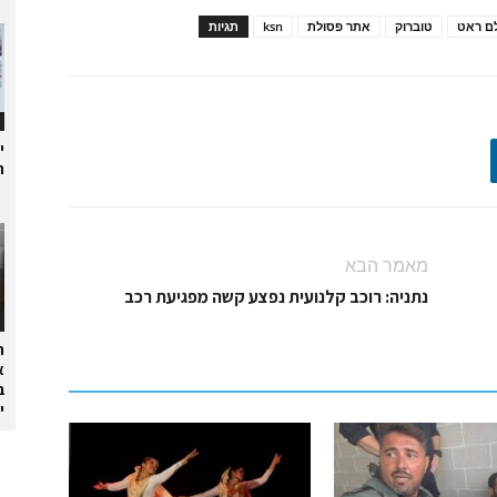
ם ראט
טוברוק
אתר פסולת
ksn
תגיות
י
ת
מאמר הבא
נתניה: רוכב קלנועית נפצע קשה מפגיעת רכב
ה
א
ב
י