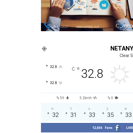
NETAN
Clear 
°
32.8
°
C
32.8
°
32.8
59 %
5.2kmh
0 %
א
ב
ג
ד
ה
°
32
°
31
°
33
°
35
°
33
12,654
Fans
LIKE