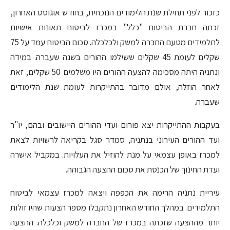
כזכור לפני תחילת שנת הלימודים הנוכחית, בחודש אוגוסט האחרון,
זכתה חברת הביטוח "כלל" במכרז לביטוח תאונות אישיות
לתלמידים מטעם החברה למשק ולכלכלה. סכום הביטוח עמד על 75
שקלים לעומת 45 שקלים ששילמו ההורים בשנה שעברה. במידה
ונתניה היתה מסכימה להצעה ההורים היו משלמים 50 שקלים, זאת
לאחר הוזלה, אולם מדובר בהתייקרות לעומת שנת הלימודים
שעברה.
בעקבות ההתייקרות יצא פורום ועדי ההורים היישובים ובהם, יו"ר
ועד ההורים העירוני בנתניה, סמדר סגל בקריאה לרשויות לצאת
למכרז באופן עצמאי על מנת להוזיל את העלויות. במקביל אישרה
ועדת החינוך של הכנסת את סכום ההצעה הגבוהה.
עיריית נתניה הרימה את הכפפה ויצאה למכרז עצמאי לביטוח
התלמידים. במהלך החודש האחרון נתקבלו מספר הצעות שהיו זולות
יותר מההצעה שזכתה במכרז של החברה למשק וכלכלה. ההצעה