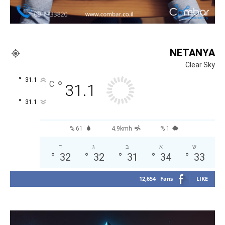
NETANYA
Clear Sky
°
31.1
°
C
31.1
°
31.1
61 %
4.9kmh
1 %
ש
א
ב
ג
ד
°
32
°
32
°
31
°
34
°
33
12,654
Fans
LIKE