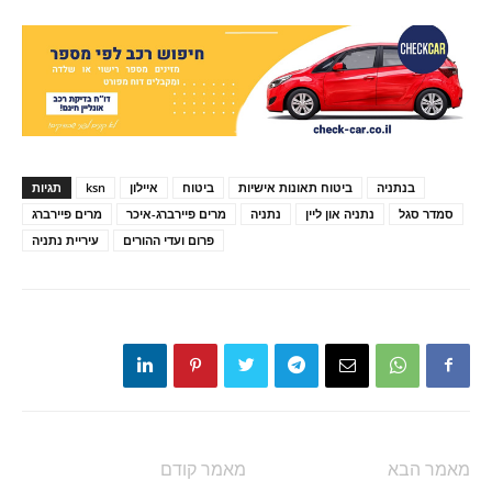
בנתניה
ביטוח תאונות אישיות
ביטוח
איילון
ksn
תגיות
סמדר סגל
נתניה און ליין
נתניה
מרים פיירברג-איכר
מרים פיירברג
פרום ועדי ההורים
עיריית נתניה
מאמר הבא
מאמר קודם