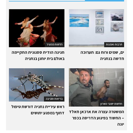
תרבות ואמנות
חדשות מהעיר
ים, שמים ורוח גם: תערוכה
חגיגה הודית ססגונית התקיימה
חדשה בנתניה
באולם בית יוחנן בנתניה
בריאות וסביבה
חדשות ישובי השרון
ראש עיריית נתניה דורשת טיפול
המשטרה עצרה את ארכאן חאלד
דחוף במפגע יתושים
– החשוד בפיגוע הדריסה בכפר
יונה