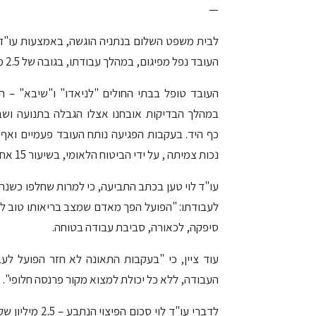
—
העובד נפל מפיגום, במהלך עבודתו, בגובה של 2.5 מטרים ונפצע באורח חמור בידו.
העובד טופל בבתי החולים "לניאדו" ו"שיבא" – ת
במהלך הבדיקות אובחנו אצלו הגבלה בתנועה וש
כף היד. בעקבות הפגיעה נותח העובד פעמיים ואף 
נכות צמיתה , על ידי הביטוח הלאומי, בשיעור 15 אחוזים.
עו"ד לוי טען בכתב התביעה, כי למרות שחלפו כשנה 
לעבודתו: "הפועל הפך מאדם שמצב בריאותו טוב למו
סיפקה, לכאורה, סביבת עבודה בטוחה.
עוד ציין, כי "בעקבות התאונה לא חזר הפועל לע
העבודה, ללא כל יכולת למצוא מקור פרנסה חלופי".
לדברי עו"ד לוי