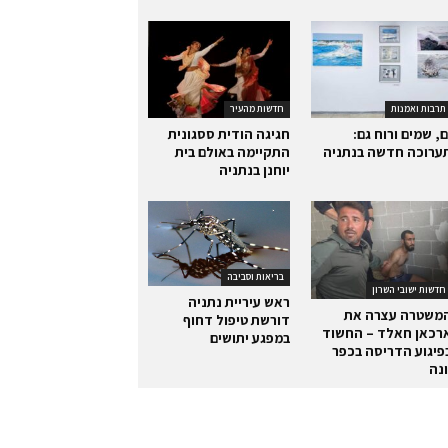
תרבות ואמנות
חדשות מהעיר
ם, שמים ורוח גם:
חגיגה הודית ססגונית
ערוכה חדשה בנתניה
התקיימה באולם בית
יוחנן בנתניה
בריאות וסביבה
חדשות ישובי השרון
ראש עיריית נתניה
משטרה עצרה את
דורשת טיפול דחוף
רכאן חאלד – החשוד
במפגע יתושים
פיגוע הדריסה בכפר
ונה