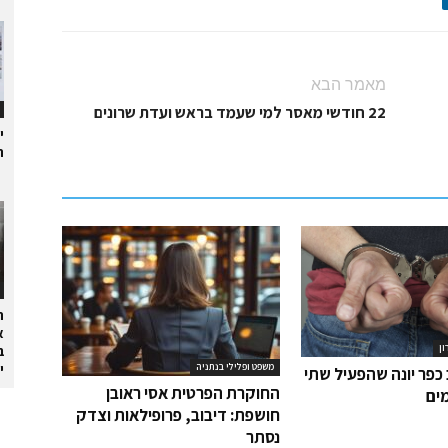
מאמר הבא
22 חודשי מאסר למי שעמד בראש ועדת שרונים
י
ת
ה
א
ון
ב
י
משפט ופלילי בנתניה
כפר יונה שהפעיל שתי
החוקרת הפרטית אסי ראובן
ים
חושפת: דיבוב, פרופילאות וצדק
נסתר