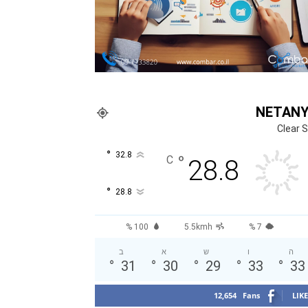
NETAN
Clear 
°
32.8
°
C
28.8
°
28.8
100 %
5.5kmh
7 %
ה
ו
ש
א
ב
°
31
°
30
°
29
°
33
°
33
12,654
Fans
LIKE