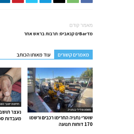
מאמר קודם
מדBarים קנאביס: תרבות בראש אחר
מאמרים קשורים
עוד מאותו הכותב
חדשות ישובי השר
משפט ופלילי בנתניה
נעצר תושב 
שוטרי נתניה החרימו רכבים ורשמו
מעבדות סמ
170 דוחות תנועה