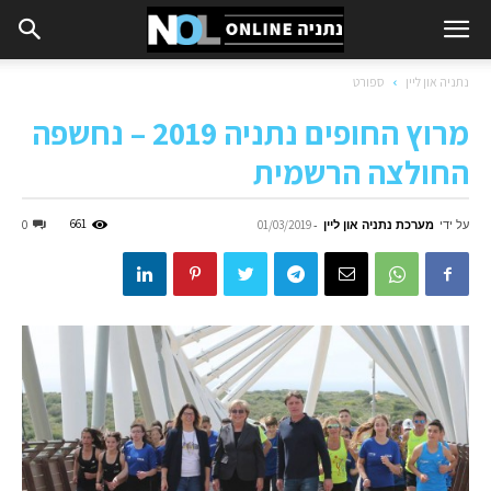
נתניה און ליין
ספורט
מרוץ החופים נתניה 2019 – נחשפה
החולצה הרשמית
על ידי
מערכת נתניה און ליין
-
661
0
01/03/2019