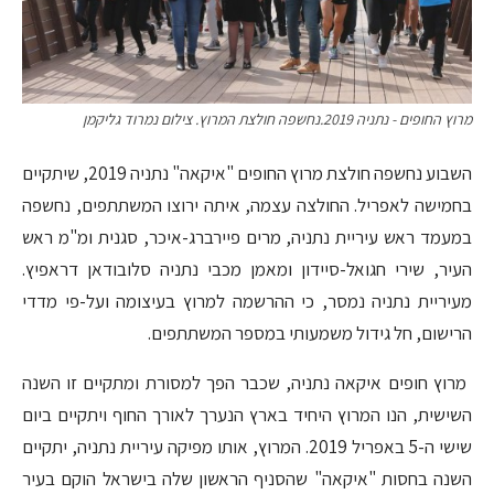
מרוץ החופים - נתניה 2019.נחשפה חולצת המרוץ. צילום נמרוד גליקמן
השבוע נחשפה חולצת מרוץ החופים "איקאה" נתניה 2019, שיתקיים
בחמישה לאפריל. החולצה עצמה, איתה ירוצו המשתתפים, נחשפה
במעמד ראש עיריית נתניה, מרים פיירברג-איכר, סגנית ומ"מ ראש
העיר, שירי חגואל-סיידון ומאמן מכבי נתניה סלובודאן דראפיץ.
מעיריית נתניה נמסר, כי ההרשמה למרוץ בעיצומה ועל-פי מדדי
הרישום, חל גידול משמעותי במספר המשתתפים.
מרוץ חופים איקאה נתניה, שכבר הפך למסורת ומתקיים זו השנה
השישית, הנו המרוץ היחיד בארץ הנערך לאורך החוף ויתקיים ביום
שישי ה-5 באפריל 2019. המרוץ, אותו מפיקה עיריית נתניה, יתקיים
השנה בחסות "איקאה"
שהסניף הראשון שלה בישראל הוקם בעיר