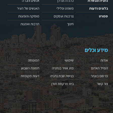
נתניה מבשלת
כלכלה ונדלן
אנשים וחברה
בלוגים ודעות
משפט ופלילי
האנשים של העיר
ספורט
צרכנות ועסקים
מוסיקה והופעות
חינוך
תרבות ואמנות
מידע וכלים
אודות
שימושי
המומחה
המייל האדום
מזג אוויר בנתניה
תמונת השבוע
פרסום באתר
כניסת שבת נתניה
דעות מקומיות
צור קשר
בית מרקחת תורן