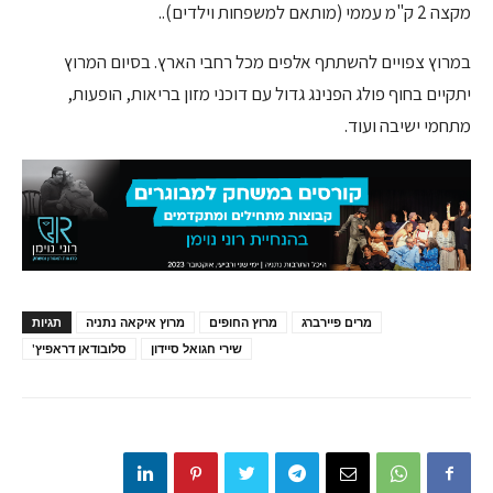
מקצה 2 ק"מ עממי (מותאם למשפחות וילדים)..
במרוץ צפויים להשתתף אלפים מכל רחבי הארץ. בסיום המרוץ
יתקיים בחוף פולג הפנינג גדול עם דוכני מזון בריאות, הופעות,
מתחמי ישיבה ועוד.
מרים פיירברג
מרוץ החופים
מרוץ איקאה נתניה
תגיות
שירי חגואל סיידון
סלובודאן דראפיץ'