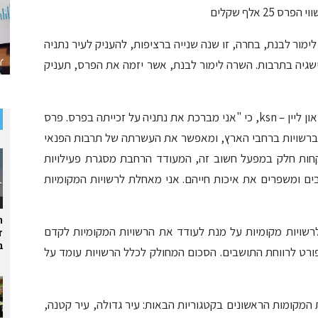
 אלף שקלים
מור לבנת, בחרה, זו שנה שנייה ברציפות, להעניק לעיר נתניה
שגיה בתרבות. השרה לימור לבנת, אשר יזמה את הפרס, תעניק
שרת התרבות והספורט לימור לבנת, מסרה לנתניה און ליין – ksn, כי "אני מברכת את נתניה על זכייתה בפרס. פרס
ט ברשויות ברחבי הארץ, ומאפשר את העשרתה של תרבות הפנאי
וקחות חלק במפעל חשוב זה, המעודד הרחבת מסגרת פעילויות
ים ומשפרים את איכות חייהם. אני מאחלת לרשויות המקומיות
ר
20 את חלוקת הפרס לרשויות מקומיות על מנת לעודד את הרשויות המקומיות לקדם
ד
ב
ורט לרווחת התושבים. הסכום המחולק לכלל הרשויות עומד על
מקומות הראשונים בקטגוריות הבאות: עיר גדולה, עיר קטנה,