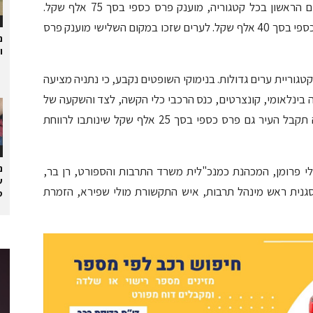
מועצה מקומית, מועצה אזורית. לערים שזכו במקום הראשון בכל קטגוריה, מוענק פרס כספי בסך 75 אלף שקל.
לערים שזכו במקום השני בכל קטגוריה מוענק פרס כספי בסך 40 אלף שקל. לערים שזכו במקום השלישי מוענק פרס
נ
ו
גוריית ערים גדולות. בנימוקי השופטים נקבע, כי נתניה מציעה
ה בינלאומי, קונצרטים, כנס הרכבי כלי הקשה, לצד והשקעה של
הרשות באמנים באמצעות מלגות. במסגרת זכייתה תקבל העיר גם פרס כספי בסך 25 אלף שקל שינותבו לרווחת
נ
 פרומן, המכהנת כמנכ"לית משרד התרבות והספורט, רן בר,
ש
סגנית ראש מינהל תרבות, איש התקשורת מולי שפירא, הזמרת
ס