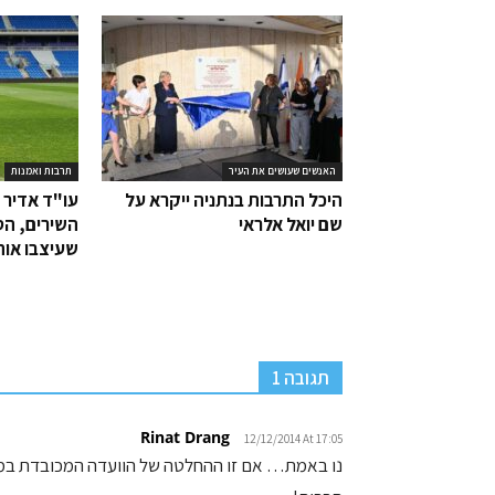
האנשים שעושים את העיר
תרבות ואמנות
היכל התרבות בנתניה ייקרא על
עו"ד אדיר ב
שם יואל אלראי
השירים, הס
שעיצבו אות
תגובה 1
Rinat Drang
12/12/2014 At 17:05
נו באמת… אם זו ההחלטה של הוועדה המכובדת במשר