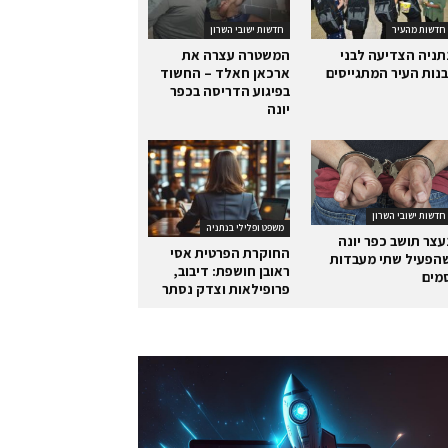
חדשות מהעיר
חדשות ישובי השרון
תניה הצדיעה לבני
המשטרה עצרה את
בנות העיר המתגייסים
ארכאן חאלד – החשוד
בפיגוע הדריסה בכפר
יונה
חדשות ישובי השרון
משפט ופלילי בנתניה
עצר תושב כפר יונה
החוקרת הפרטית אסי
הפעיל שתי מעבדות
ראובן חושפת: דיבוב,
מים
פרופילאות וצדק נסתר