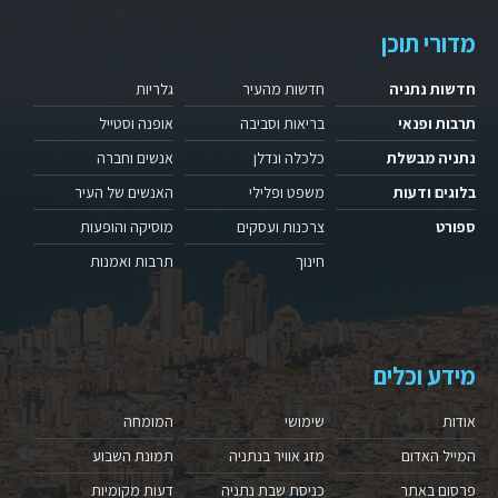
מדורי תוכן
חדשות נתניה
חדשות מהעיר
גלריות
תרבות ופנאי
בריאות וסביבה
אופנה וסטייל
נתניה מבשלת
כלכלה ונדלן
אנשים וחברה
בלוגים ודעות
משפט ופלילי
האנשים של העיר
ספורט
צרכנות ועסקים
מוסיקה והופעות
חינוך
תרבות ואמנות
מידע וכלים
אודות
שימושי
המומחה
המייל האדום
מזג אוויר בנתניה
תמונת השבוע
פרסום באתר
כניסת שבת נתניה
דעות מקומיות