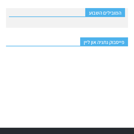
המובילים השבוע
פייסבוק נתניה און ליין