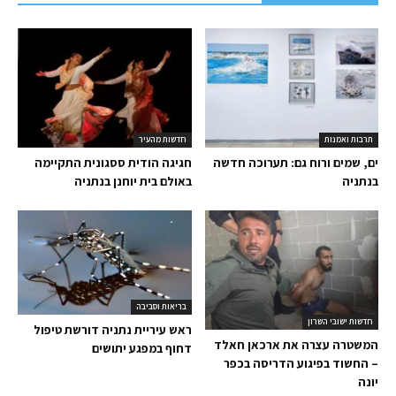
תרבות ואמנות
חדשות מהעיר
ים, שמים ורוח גם: תערוכה חדשה
חגיגה הודית ססגונית התקיימה
בנתניה
באולם בית יוחנן בנתניה
בריאות וסביבה
חדשות ישובי השרון
ראש עיריית נתניה דורשת טיפול
המשטרה עצרה את ארכאן חאלד
דחוף במפגע יתושים
– החשוד בפיגוע הדריסה בכפר
יונה