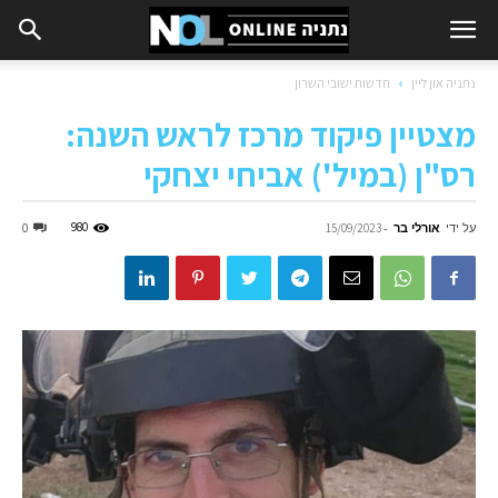
נתניה און ליין
חדשות ישובי השרון
מצטיין פיקוד מרכז לראש השנה:
רס"ן (במיל') אביחי יצחקי
על ידי
אורלי בר
-
980
0
15/09/2023