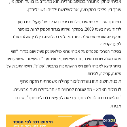
אביחי יצחקי מתגורר במושב נורדיה. הוא מתנדב בו בוועד המקומי,
עורך דין פלילי במקצועו, אב לשלושה ילדים ונשוי לירדן.
בשירותו הסדיר אביחי שירת כלוחם ביחידת הכלבנים ״עוקץ״. את המעבר
לגדוד עשה בשנת 2009. במהלך שירותו בגדוד הספיק להיות במספר
תפקידים. הוא שימש ממ"מ וכיום הוא מ״פ במילואים. בין לבין הוא גם מתנדב
למען הקהילה.
בפיקוד המרכז מספרים על אביחי שהוא מילואימניק פעיל ויוזם בגדוד. "הוא
ממש משנה צורות חשיבה, יוזם פעילויות, אימונים ועוד". הפעילות המשמעותית
ביותר שיצא לאביחי ליזום היא ההשתתפות בתכנית ״פק"ל״. ראשי התיבות של
פלוגה, קהילה, לכידות.
תוכנית חיצונית זו נועדה ליצור קהילה משפחתית חזקה מחוץ
לגבולות הצבא – מה שגורם למחויבות יותר גדולה בעת מבצעית.
"הרגשת חיבור גדולה יותר מביאה למעשים גדולים יותר", סיכם
אביחי.