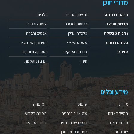
מדורי תוכן
חדשות נתניה
חדשות מהעיר
גלריות
תרבות ופנאי
בריאות וסביבה
אופנה וסטייל
נתניה מבשלת
כלכלה ונדלן
אנשים וחברה
בלוגים ודעות
משפט ופלילי
האנשים של העיר
ספורט
צרכנות ועסקים
מוסיקה והופעות
חינוך
תרבות ואמנות
מידע וכלים
אודות
שימושי
המומחה
המייל האדום
מזג אוויר בנתניה
תמונת השבוע
פרסום באתר
כניסת שבת נתניה
דעות מקומיות
צור קשר
בית מרקחת תורן