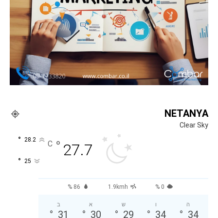
NETANYA
Clear Sky
°
28.2
°
C
27.7
°
25
86 %
1.9kmh
0 %
ה
ו
ש
א
ב
°
31
°
30
°
29
°
34
°
34