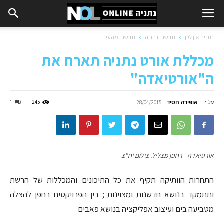
נתניה און ליין
חדשות נתניה
חדשות מהעיר
מכללת אורט נתניה תארח את
ה"אורטיאדה"
על ידי
אופירה חסיד
-
245
1
28/04/2015
אורטיאדה - רחפן מצליל. צילום יח"צ
התחרות הוותיקה תקיף את כל התיכונים והמכללות של הרשת
ותתמקד בנושא חדשנות ומצוינות ; בין הפרויקטים רחפן להצלה
מטביעה בים ועיצוב אפליקציה בנושא פאבים