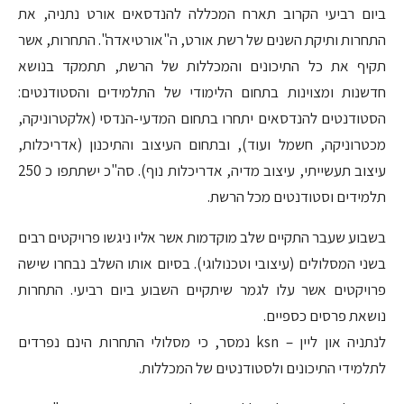
ביום רביעי הקרוב תארח המכללה להנדסאים אורט נתניה, את
התחרות ותיקת השנים של רשת אורט, ה"אורטיאדה". התחרות, אשר
תקיף את כל התיכונים והמכללות של הרשת, תתמקד בנושא
חדשנות ומצוינות בתחום הלימודי של התלמידים והסטודנטים:
הסטודנטים להנדסאים יתחרו בתחום המדעי-הנדסי (אלקטרוניקה,
מכטרוניקה, חשמל ועוד), ובתחום העיצוב והתיכנון (אדריכלות,
עיצוב תעשייתי, עיצוב מדיה, אדריכלות נוף). סה"כ ישתתפו כ 250
תלמידים וסטודנטים מכל הרשת.
בשבוע שעבר התקיים שלב מוקדמות אשר אליו ניגשו פרויקטים רבים
בשני המסלולים (עיצובי וטכנולוגי). בסיום אותו השלב נבחרו שישה
פרויקטים אשר עלו לגמר שיתקיים השבוע ביום רביעי. התחרות
נושאת פרסים כספיים.
לנתניה און ליין – ksn נמסר, כי מסלולי התחרות הינם נפרדים
לתלמידי התיכונים ולסטודנטים של המכללות.