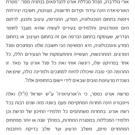
אורי גולדברג, מנהל מכללת אורט להנדסאים בנתניה מסר: "מטרת
האורטיאדה הינה עידוד וקידום חדשנות, מצוינות, חשיבה יצירתית
ויזמות בתחום הטכנולוגיה, המדע, ההנדסה, עיצוב ותכנון. לרתום
היום סטודנטים ותלמידים צעירים לעשיה שהיא מעבר לחומר
הנדרש, שעוסקת בתחום הנדסה אם זה בתחום העיצוב או בתחום
המדע והטכנולוגיה, היא המשימה הכי חשובה שלנו המחנכים וסגל
המרצים. ההתרגשות, העשייה וההתעסקות של הצעירים הללו, כל
אחד בפרויקט שלו, ריגשה אותי ואת כל סגל אורט עד מאד. זו
התרומה הכי טובה שיכולה להיות למחנכים ולמדינה כולה, שיוצאת
נשכרת מרעיונות טובים שבאים לידי יישום בתחומים אלה".
מרשת אורט נמסר, כי ה'אורטיאדה' ע"ש ישראל (ז"ל) ואלה
וייסבורט הינה תחרות המתקיימת פעם בשנה מזה שנים רבות בכל
רשת אורט. בתחרות משתתפים כל תלמידי התיכון של הרשת וכן
תלמידי המכללות. במסגרת התחרות, במהלך שנה או יותר מפתחים
המתחרים מיזם, משלב הרעיון ועד שלב בדיקת היתכנות