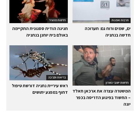
תרבות ואמנות
חדשות מהעיר
ים, שמים ורוח גם: תערוכה
חגיגה הודית ססגונית התקיימה
חדשה בנתניה
באולם בית יוחנן בנתניה
בריאות וסביבה
חדשות ישובי השרון
ראש עיריית נתניה דורשת טיפול
המשטרה עצרה את ארכאן חאלד
דחוף במפגע יתושים
– החשוד בפיגוע הדריסה בכפר
יונה