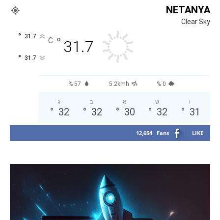
NETANYA
Clear Sky
°
31.7
°
C
31.7
°
31.7
57 %
5.2kmh
0 %
ו
ש
א
ב
ג
°
32
°
32
°
30
°
32
°
31
12,654
Fans
LIKE