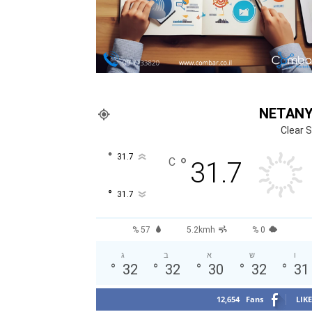
NETAN
Clear 
°
31.7
°
C
31.7
°
31.7
57 %
5.2kmh
0 %
ו
ש
א
ב
ג
°
32
°
32
°
30
°
32
°
31
12,654
Fans
LIKE