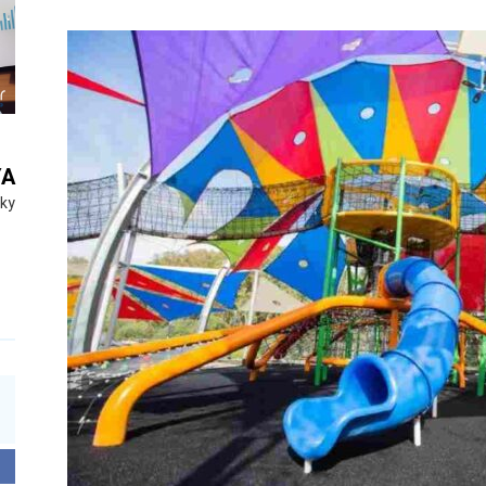
YA
Sky