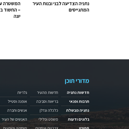
נתניה הצדיעה לבני ובנות העיר
המשטרה עצ
המתגייסים
– החשוד בפ
יונה
מדורי תוכן
חדשות נתניה
חדשות מהעיר
גלריות
תרבות ופנאי
בריאות וסביבה
אופנה וסטייל
נתניה מבשלת
כלכלה ונדלן
אנשים וחברה
בלוגים ודעות
משפט ופלילי
האנשים של העיר
ספורט
צרכנות ועסקים
מוסיקה והופעות