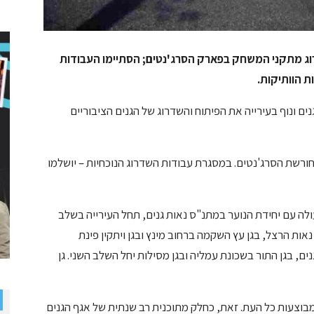
ג מתקני המשחק בפארק הסרג'נטים; הסתיימו העבודות
ת הוותיקות.
ודה לשנת 2023 ממשיך אגף גנים ונוף בעירייה את הפיתוח והשדרוג של הגנים הציבוריים
חורשת הסרג'נטים. במסגרת עבודות השדרוג הנוכחיות – יושלמו
ולה עם יחידת הנוער במתנ"ס נאות גנים, תחל העירייה בשלב
 נאות הרצל, בגן עץ השקמה ברחוב מינץ ובגן ויתקין פינת
ם, בגן התור בשכונת עמליה ובגן מסילות יחל השלב השני. גן
בוצעות כל העת. זאת, כחלק מתוכנית רב שנתית של אגף הגנים