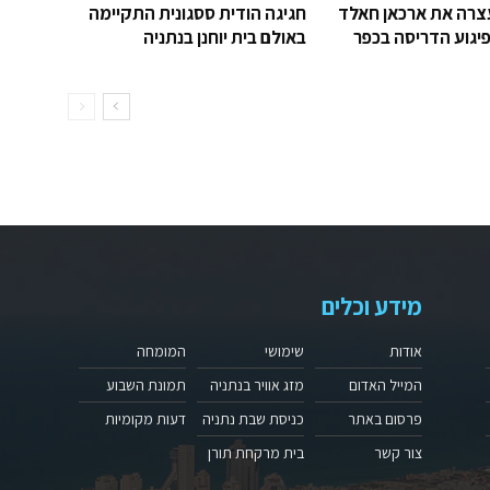
רה את ארכאן חאלד
חגיגה הודית ססגונית התקיימה
יגוע הדריסה בכפר
באולם בית יוחנן בנתניה
מידע וכלים
אודות
שימושי
המומחה
המייל האדום
מזג אוויר בנתניה
תמונת השבוע
פרסום באתר
כניסת שבת נתניה
דעות מקומיות
צור קשר
בית מרקחת תורן