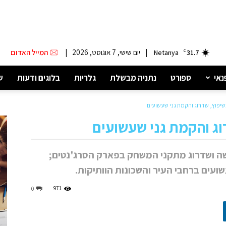
|
יום שישי, 7 אוגוסט, 2026
|
המייל האדום
Netanya
C
31.7
נאי
ספורט
נתניה מבשלת
גלריות
בלוגים ודעות
ש
בשיפוץ, שדרוג והקמת גני שעשועים
וג והקמת גני שעשועים
ה ושדרוג מתקני המשחק בפארק הסרג'נטים;
ועים ברחבי העיר והשכונות הוותיקות.
971
0