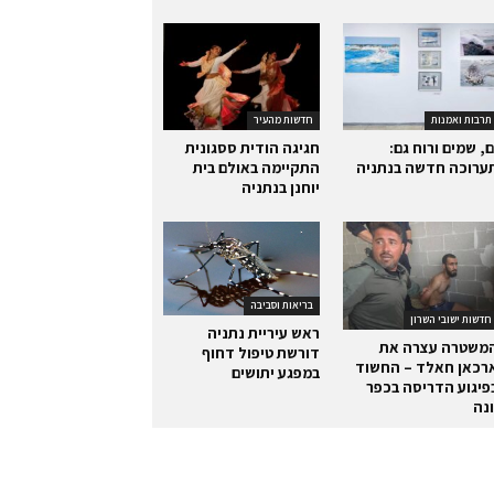
תרבות ואמנות
חדשות מהעיר
ם, שמים ורוח גם:
חגיגה הודית ססגונית
ערוכה חדשה בנתניה
התקיימה באולם בית
יוחנן בנתניה
בריאות וסביבה
חדשות ישובי השרון
ראש עיריית נתניה
משטרה עצרה את
דורשת טיפול דחוף
רכאן חאלד – החשוד
במפגע יתושים
פיגוע הדריסה בכפר
ונה