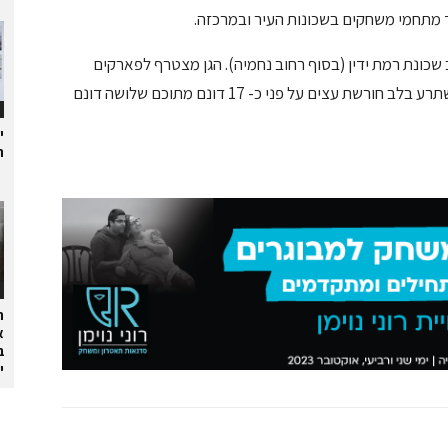
לצד מתחמי משחקים בשכונות העיר ובמרכזה.
כונת רמת ידין (בסוף רחוב נחמיה). הגן מצטרף לפארקים
הגדולים שהקימה העירייה בשנים האחרונות והוא משתרע בלב חורשת עצים על פני כ- 17 דונם מתוכם שלושה דונם
י
ת
ה
א
ב
י