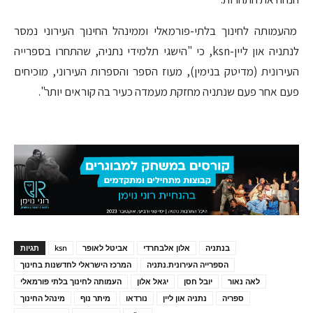
מהעמותה לחינוך בלתי-פורמאלי וממינהל החינוך העירוני נמסר
לנתניה און ליין-ksn, כי "הישגי תלמידי נתניה, שהתחרו בספרייה
העירונית (מדיטק בנימין), מעוז הספר והספרות העירוני, מוכיחים
פעם אחר פעם שנתניה מחזקת מעמדה כעיר בה קוראים יותר".
בנתניה
אלון אלבחרדי
אביטל לאופר
ksn
תגיות
הספרייה העירונית.נתניה
המרכז הישראלי לחדשנות בחינוך
לאה נאור
יובל חסן
יגאל אלון
העמותה לחינוך בלתי פורמאלי
ספריה
נתניה און ליין
נורדאו
מיתר נוף
מינהל החינוך