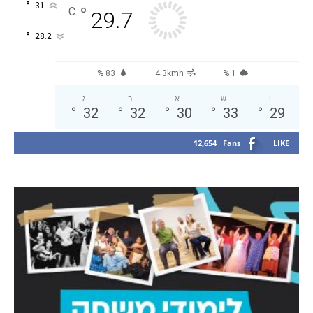
°
31
°
C
29.7
°
28.2
83 %
4.3kmh
1 %
ו
ש
א
ב
ג
°
32
°
32
°
30
°
33
°
29
12,654
Fans
LIKE