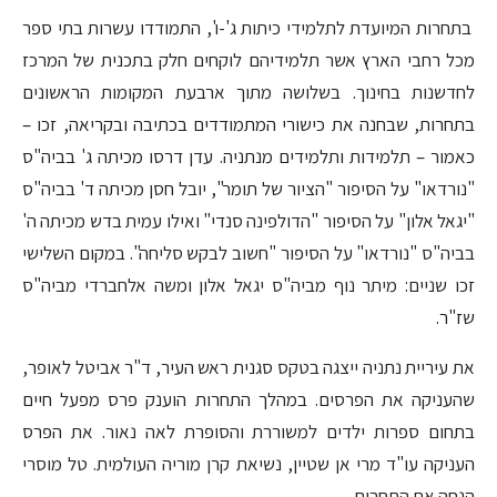
בתחרות המיועדת לתלמידי כיתות ג'-ו', התמודדו עשרות בתי ספר
מכל רחבי הארץ אשר תלמידיהם לוקחים חלק בתכנית של המרכז
לחדשנות בחינוך. בשלושה מתוך ארבעת המקומות הראשונים
בתחרות, שבחנה את כישורי המתמודדים בכתיבה ובקריאה, זכו –
כאמור – תלמידות ותלמידים מנתניה. עדן דרסו מכיתה ג' בביה"ס
"נורדאו" על הסיפור "הציור של תומר", יובל חסן מכיתה ד' בביה"ס
"יגאל אלון" על הסיפור "הדולפינה סנדי" ואילו עמית בדש מכיתה ה'
בביה"ס "נורדאו" על הסיפור "חשוב לבקש סליחה". במקום השלישי
זכו שניים: מיתר נוף מביה"ס יגאל אלון ומשה אלחברדי מביה"ס
שז"ר.
את עיריית נתניה ייצגה בטקס סגנית ראש העיר, ד"ר אביטל לאופר,
שהעניקה את הפרסים. במהלך התחרות הוענק פרס מפעל חיים
בתחום ספרות ילדים למשוררת והסופרת לאה נאור. את הפרס
העניקה עו"ד מרי אן שטיין, נשיאת קרן מוריה העולמית. טל מוסרי
הנחה את התחרות.