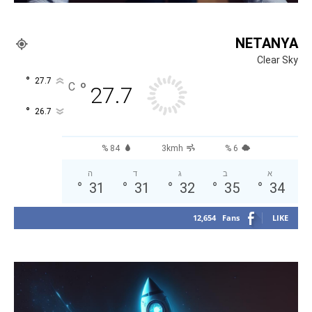
NETANYA
Clear Sky
°
27.7
°
C
27.7
°
26.7
84 %
3kmh
6 %
א
ב
ג
ד
ה
°
31
°
31
°
32
°
35
°
34
12,654
Fans
LIKE