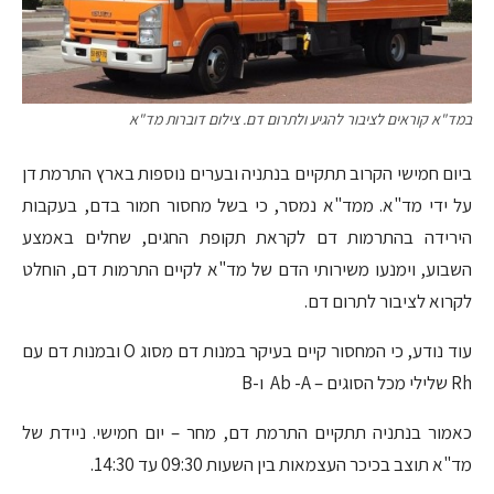
במד"א קוראים לציבור להגיע ולתרום דם. צילום דוברות מד"א
ביום חמישי הקרוב תתקיים בנתניה ובערים נוספות בארץ התרמת דן
על ידי מד"א. ממד"א נמסר, כי בשל מחסור חמור בדם, בעקבות
הירידה בהתרמות דם לקראת תקופת החגים, שחלים באמצע
השבוע, וימנעו משירותי הדם של מד"א לקיים התרמות דם, הוחלט
לקרוא לציבור לתרום דם.
עוד נודע, כי המחסור קיים בעיקר במנות דם מסוג O ובמנות דם עם
Rh שלילי מכל הסוגים – Ab -A ו-B
כאמור בנתניה תתקיים התרמת דם, מחר – יום חמישי. ניידת של
מד"א תוצב בכיכר העצמאות בין השעות 09:30 עד 14:30.