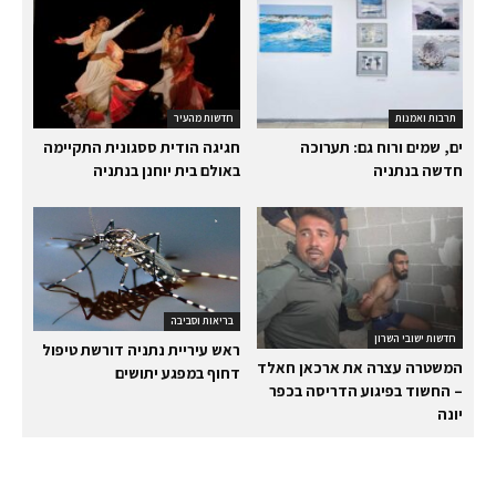
תרבות ואמנות
חדשות מהעיר
ים, שמים ורוח גם: תערוכה
חגיגה הודית ססגונית התקיימה
חדשה בנתניה
באולם בית יוחנן בנתניה
בריאות וסביבה
חדשות ישובי השרון
ראש עיריית נתניה דורשת טיפול
המשטרה עצרה את ארכאן חאלד
דחוף במפגע יתושים
– החשוד בפיגוע הדריסה בכפר
יונה