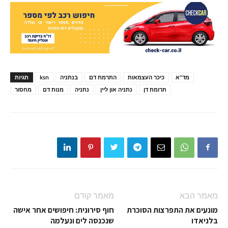
מד"א
כיכר העצמאות
התרמת דם
בנתניה
ksn
תגיות
תרומת דן
נתניה און ליין
נתניה
מנות דם
מחסור
מאמר הבא
מאמר קודם
מונעים את התפרצות הסוכרת
חוף סירונית: חיפושים אחר אישה
בלניאדו
שנכנסה לים ונעלמה