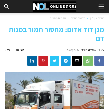
נתניה און ליין
חדשות נתניה
חדשות מהעיר
מגן דוד אדום: מחסור חמור במנות
דם
על ידי
אופירה חסיד
-
358
0
28/09/2016