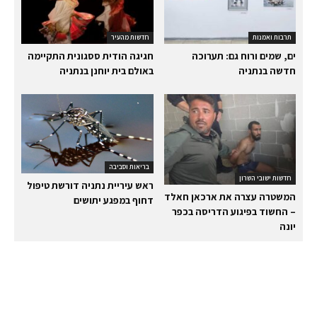
תרבות ואמנות
חדשות מהעיר
ים, שמים ורוח גם: תערוכה
חגיגה הודית ססגונית התקיימה
חדשה בנתניה
באולם בית יוחנן בנתניה
בריאות וסביבה
חדשות ישובי השרון
ראש עיריית נתניה דורשת טיפול
המשטרה עצרה את ארכאן חאלד
דחוף במפגע יתושים
– החשוד בפיגוע הדריסה בכפר
יונה