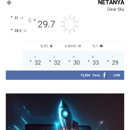
NETANYA
Clear Sky
°
31
°
C
29.7
°
28.2
83 %
4.3kmh
1 %
ו
ש
א
ב
ג
°
32
°
32
°
30
°
33
°
29
12,654
Fans
LIKE