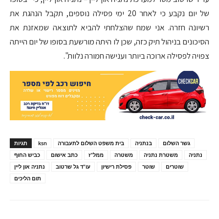
של יום נקבע כי לאחר 20 ימי פסילה נוספים, תקבל הנהגת את
רשיונה חזרה. אני שמח שהצלחתי להביא לתוצאה שמאזנת את
הסיכונים בניהול תיק כזה, שכן לו היתה מורשעת בסופו של יום הייתה
צפויה לפסילה ארוכה ביותר וענישה חמורה נלוות".
גשר השלום
בנתניה
בית משפט השלום לתעבורה
ksn
תגיות
נתניה
משטרת נתניה
משטרה
ממל"ז
כתב אישום
כביש החוף
שוטרים
שוטר
פסילת רישיון
עו"ד גל שרטוב
נתניה און ליין
תום הליכים