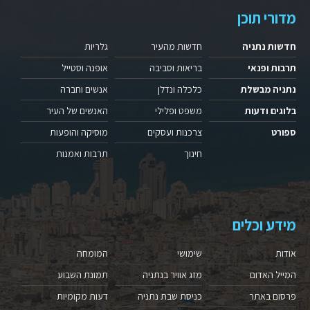
מדורי תוכן
חדשות נתניה
חדשות מהעיר
גלריות
תרבות ופנאי
בריאות וסביבה
אופנה וסטייל
נתניה מבשלת
כלכלה ונדלן
אנשים וחברה
בלוגים ודעות
משפט ופלילי
האנשים של העיר
ספורט
צרכנות ועסקים
מוסיקה והופעות
חינוך
תרבות ואמנות
מידע וכלים
אודות
שימושי
המומחה
המייל האדום
מזג אוויר בנתניה
תמונת השבוע
פרסום באתר
כניסת שבת נתניה
דעות מקומיות