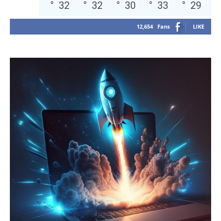
°
32
°
32
°
30
°
33
°
29
12,654
Fans
LIKE