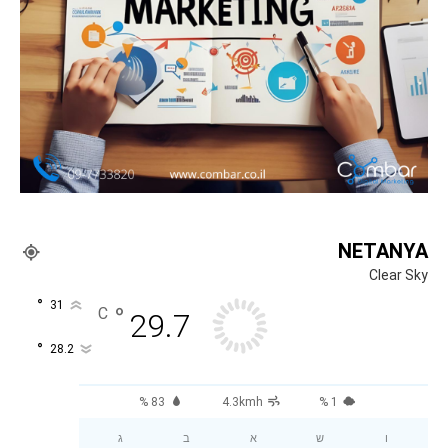
NETANYA
Clear Sky
°
31
°
C
29.7
°
28.2
83 %
4.3kmh
1 %
ו
ש
א
ב
ג