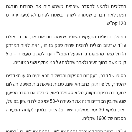
ההליכים ולהגיע להסדר שיפחית משמעותית את מהירות הנהגת
וזאת לאור דברים שמסרה לשוטר בשטח לפיהם לא נסעה יותר מ
120 קמ"ש.
במהלך הדיונים התעקש השוטר שזיהה בוודאות את הרכב, אולם
עו"ד שרטוב הצליח להוכיח שהיה ספק בזיהוי, זאת לאור המרחק
הגדול מאד מהמקום בו הופעל הממל"ז ועד למקום מעצרה – כ-5
ק"מ משם בתוך העיר ולאחר שחלפה על פני מחלף ושני רמזורים.
בסופו של דבר, בעקבות הספקות והכשלים הראייתים הגיעו הצדדים
להסדר, על פיו תוקן כתב האישום. סגנית נשיאת בית משפט השלום
לתעבורה בפתח תקווה, טל אוסטפלד נאווי, קיבלה את הסדר הטיעון
שנעשה בין הצדדים ודנה את הצעירה ל-50 ימי פסילת רישיון בפועל,
זאת בניקוי 30 ימי פסילת רישיון מנהלית. בנוסף נקנסה הצעירה
בסכום של 1600 שקלים.
עו"ד שרטוב מסר למערכת נתניה און ליין – נתניה און ליין, כי "בסופו