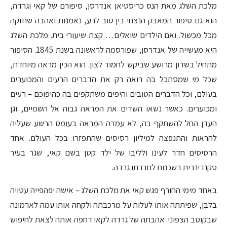
מלכת השלג מאת הנס כריסטיאן אנדרסן, סיפורם של קאי וגרדה,
הוא גם סיפור המאבק הנצחי בין טוב לרע, נאמנות ואהבה שחזקה
מכל מכשול. ואם הילדים שואלים… קצת שיעורי בית. מלכת השלג
היא מעשייה של אנדרסן, שפורסמה לראשונה בשנת 1845. הסיפור
מתחיל בשדון מרושע שביקש לחמוד לצון. הוא הכין מראה מיוחדת,
שכל מי שמסתכל בה רואה רק את הדברים הרעים והמכוערים
בעולם, וכל הדברים הטובים והיפים משתקפים בה כהיפוכם – רעים
ומכוערים. כאשר נשאו השדים את המראה גבוה אל השמיים, וגן
העדן החל להשתקף בה, לא עמדה המראה בעומס הרשע שעליה
להראות והתנפצה למיליון רסיסים שהתפזרו בכל העולם. אחד
הרסיסים חדר לעינו ולליבו של ילד קטן בשם קאי, שגר בעיר
סקנדינבית בשכנות לחברתו גרדה.
באחד מימי החורף פגש קאי את מלכת השלג – אישה יפהפייה עטויה
בלבן, שפיתתה אותו לעלות על מרכבתה ולקחה אותו עמה לארמונה
שבקוטב הצפוני. אהבתה של גרדה לקאי דחפה אותה לצאת לחיפוש