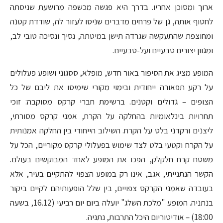
ארוך ומסוכן אחריו. בדרך היא פגשה מכשפה מרושעת שניסתה
לחטוף אותה, גן של פרחים מדברים שניסו לעזור לה, שודדת קטנה
ומחוצפת שהתעקשה שגרדה תישן במיטתה, נסיך ונסיכה טובי לב,
ומגוון יצורים טבעיים ועל-טבעיים.
המופע מציג את הסיפור באור חדש, מופלא, ססגוני ושופע פעלולים
על רקע תפאורה ייחודית ובימוי מקורי שימיסו את ליבם של כל
הצופים – גדולים וקטנים. ברשימת חברי קרקס מסוקבה: זוכי
תחרויות בינלאומיות בהחלקה על הקרח, אמני קרקס מסורתי,
ליצנים ורקדני בלט על הקרח. השילוב הייחודי בין החלקה אמנותית
על הקרח וקטעי בלט לצד שימוש בפעלולי קרקס מקוריים, הכל על
משטח קרח חלקלק, הפכו את המופע לאחד המבוקשים בעולם.
הקשר הנתנייתי, אגב, אינו רק במופע הצפוי להתקיים בעיר, אלא
בעובדה שאמני הקרקס צפויים, בין שלל הופעותיהם לקיים ביקור
בנתניה. המופע "מלכת השלג" יועלה ביום יום רביעי (16.12, בשעה
18:00) – אודיטוריום היכל התרבות, נתניה.