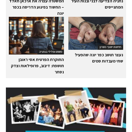
נתניה הצדיעה לבני ובנות העיר
המשטרה עצרה את ארכאן חאלד
המתגייסים
– החשוד בפיגוע הדריסה בכפר
יונה
חדשות ישובי השרון
משפט ופלילי בנתניה
נעצר תושב כפר יונה שהפעיל
החוקרת הפרטית אסי ראובן
שתי מעבדות סמים
חושפת: דיבוב, פרופילאות וצדק
נסתר