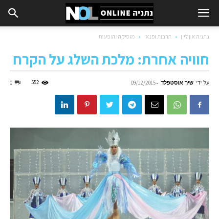
נתניה און ליין
תרבות ופנאי
מוסיקה והופעות
חוויה אחרת: מלכת השלג על הקרח
על ידי
שיר אוסטפלד
-
552
0
09/12/2015