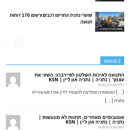
שוטרי נתניה החרימו רכבים ורשמו 170 דוחות
תנועה
משפט ופלילי בנתניה
2 תגובות
התנועה לאיכות השלטון לפיירברג: השעי את
עצמך | נתניה | נתניה און ליין | KSN
21/03/2017 At 19:23
[…] המשטרה ממליצה להעמיד לדין את ראש עיריית
נתניה […]
אוטובוסים מאחרים, תחנות לא מונגשות |
נתניה | נתניה און ליין | KSN
21/03/2017 At 19:25