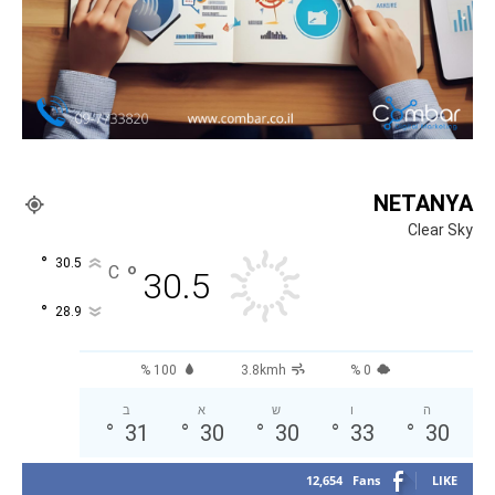
NETANYA
Clear Sky
°
30.5
°
C
30.5
°
28.9
100 %
3.8kmh
0 %
ה
ו
ש
א
ב
°
31
°
30
°
30
°
33
°
30
12,654
Fans
LIKE