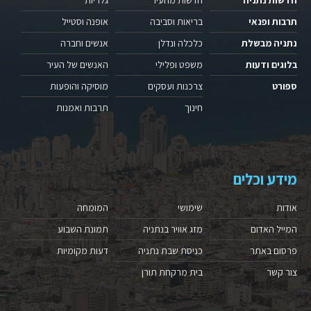
חדשות נתניה
חדשות מהעיר
גלריות
תרבות ופנאי
בריאות וסביבה
אופנה וסטייל
נתניה מבשלת
כלכלה ונדלן
אנשים וחברה
בלוגים ודעות
משפט ופלילי
האנשים של העיר
ספורט
צרכנות ועסקים
מוסיקה והופעות
חינוך
תרבות ואמנות
מידע וכלים
אודות
שימושי
המומחה
המייל האדום
מזג אוויר בנתניה
תמונת השבוע
פרסום באתר
כניסת שבת נתניה
דעות מקומיות
צור קשר
בית מרקחת תורן