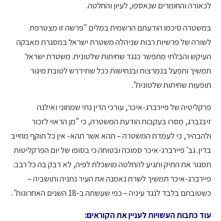
לכאורה והחומרים שנאספו, לעיון והחלטה.
במשטרה סיכמו הודעתם הרשמית במלים "פרשה זו מצטרפת
לשורה של פרשיות רבות שניהלה משטרת ישראל במסגרת מאבקה
העיקש והבלתי מתפשר כנגד שחיתות שלטונית. משטרת ישראל
תמשיך ותפעל בנמרצות ובנחישות ככל שתידרש לטובת מיגור
תופעות שחיתות שלטונית".
פרקליטיה של פיירברג-איכר, עורכי הדין נתי שמחוני ואילנה
זיבנברג, מסרו בעקבות הודעת המשטרה, כי "מן הראוי לזכור
ולהבהיר, כי לעמדת המשטרה – תהא אשר תהא- אין כל תוקף מחייב
בדין. גב' פיירברג-איכר סמוכה ובטוחה כי בסופו של יום הפרקליטות
תסגור את התיק ותגיע להחלטה מושכלת לפיה, לא דבק בה כל רבב.
פיירברג-איכר תמשיך לשרת נאמנה את העיר נתניה ותושביה –
כשטובתם בלבד לנגד עיניה – כפי שעשתה ב-18 השנים האחרונות".
עוד כתבות העשויות לעניין את הקוראים: