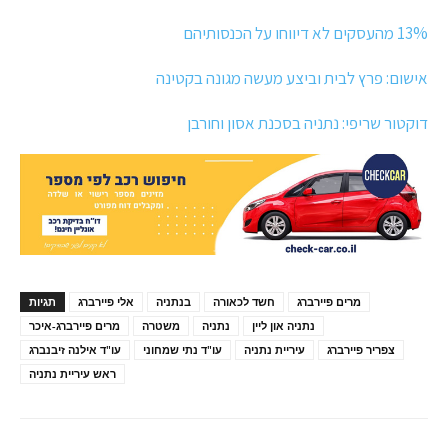
13% מהעסקים לא דיווחו על הכנסותיהם
אישום: פרץ לבית וביצע מעשה מגונה בקטינה
דוקטור שריפי: נתניה בסכנת אסון וחורבן
מרים פיירברג
חשד לכאורה
בנתניה
אלי פיירברג
תגיות
נתניה און ליין
נתניה
משטרה
מרים פיירברג-איכר
צפריר פיירברג
עיריית נתניה
עו"ד נתי שמחוני
עו"ד אילנה זיבנברג
ראש עיריית נתניה