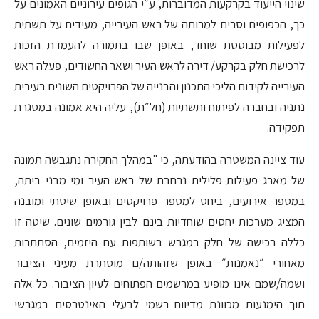
שינוי הייעוד בקרקעות המדוברות, ע״י הגופים עירוניים האמונים על
כך, הכפופים וסרים למרותה של ראש העירייה, מעידים על תשתית
לפעילות מבוססת שוחד, באופן שבו בתמורה להעמדת הזכות
לרכישת חלק בקרקע/ דירה לראש העיר ושאר החשודים, פעלה ראש
העירייה לקידום הליכי התכנון והבנייה של הפרויקטים השונים בעירית
נתניה ובחברה לפיתוח ותשתיות (חל״ת), עליה היא אמונה במסגרת
תפקידה.
עוד ציינה המשטרה בהודעתה, כי "במהלך החקירה נתגבשה תמונה
של מארג פעילות פלילית נרחבת של ראש העיר ומי מבני ביתה,
במספר אירועים, ביחס למספר פרויקטים ובאופן שיטתי ומובנה
המציג מערכות יחסים שוחדיות בינם לבין גורמים שונים. שיטה זו
כללה רכישה של חלק במגרש בשותפות עם היזמים, הסתתרות
מאחורי ״נאמנות״ באופן שזהותה/ם מוסתרת מעיני הציבור
ושמה/שמם אינו מופיע במרשמים הפתוחים לעיון הציבור. כל אלה
תוך הימנעות מכוונת מדיווח רשמי לבעלי האינטרסים במגרשי