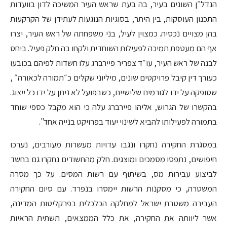
הנדל״ן השונים בעיר, בה בעת שראש העיר המשיכה לדון בוועדות
התכנון העוסקות, בין היתר, בסוגיות הנוגעות לעתידן של הקרקעות
בהן מצויים נכסיה. כמצוין לעיל, בני משפחתה של ראש העיר, יצרו
אף הם מעטפת תמיכה לפעילות השוחדית ולקחו בה חלק פעיל. ביחס
לבנה של ראש העיר, עו״ד צפריר פיירברג עלו חשדות לפיהם בכובעו
כעורך דין קיבל פרויקטים שונים, מיליוני שקלים כ״תמורה לכאורה״ ,
שסופקה על ידו לגורמים שלישיים, כשבפועל לא ניתן על ידו כל ייצוג.
בהקשרו של הגרוש, אליהו פיירברג עלה כי הוא מקבל כספי שוחד
בתמורה לפעילותו להביא לשינוי יעוד בפרויקט בנייה אחד".
במסגרת החקירה נחקרו ונגבו עדויות מעשרות מעורבים, נערכו
חיפושים, נתפסו מסמכים ומוצגים. חלק מהחשודים נחקרו גם בחשד
לביצוע עבירות מס, בשיתוף עם רשות המסים. על כך מסרה
המשטרה, כי מסקנות הרשות יימסרו בנפרד. עם סיום החקירה
העבירה משטרת ישראל למחלקה הכלכלית בפרקליטות המדינה,
אשר ליוותה את החקירה, את כלל הממצאים, תשתית הראיות