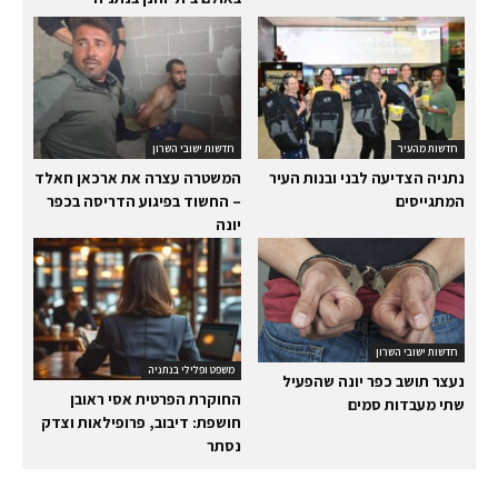
חדשות מהעיר
חדשות ישובי השרון
נתניה הצדיעה לבני ובנות העיר
המשטרה עצרה את ארכאן חאלד
המתגייסים
– החשוד בפיגוע הדריסה בכפר
יונה
חדשות ישובי השרון
משפט ופלילי בנתניה
נעצר תושב כפר יונה שהפעיל
החוקרת הפרטית אסי ראובן
שתי מעבדות סמים
חושפת: דיבוב, פרופילאות וצדק
נסתר