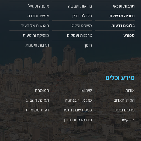
תרבות ופנאי
בריאות וסביבה
אופנה וסטייל
נתניה מבשלת
כלכלה ונדלן
אנשים וחברה
בלוגים ודעות
משפט ופלילי
האנשים של העיר
ספורט
צרכנות ועסקים
מוסיקה והופעות
חינוך
תרבות ואמנות
מידע וכלים
אודות
שימושי
המומחה
המייל האדום
מזג אוויר בנתניה
תמונת השבוע
פרסום באתר
כניסת שבת נתניה
דעות מקומיות
צור קשר
בית מרקחת תורן